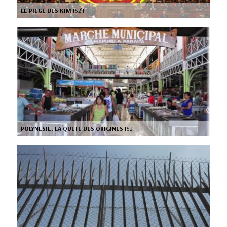
LE PIEGE DES KIM
[52’]
POLYNESIE, LA QUETE DES ORIGINES
[52’]