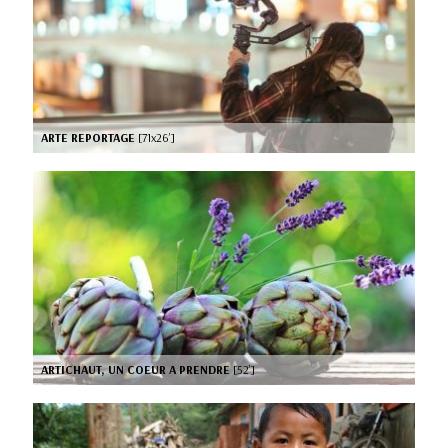
ARTE REPORTAGE
[71x26’]
ARTICHAUT, UN COEUR A PRENDRE
[52’]