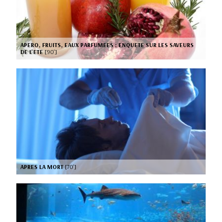
APERO, FRUITS, EAUX PARFUMEES : ENQUETE SUR LES SAVEURS
DE L'ETE
[90’]
APRES LA MORT
[70’]