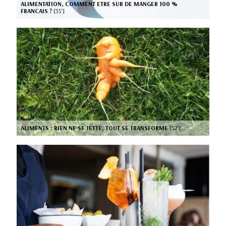
ALIMENTATION, COMMENT ETRE SUR DE MANGER 100 %
FRANCAIS ?
[35’]
ALIMENTS : RIEN NE SE JETTE, TOUT SE TRANSFORME
[52’]