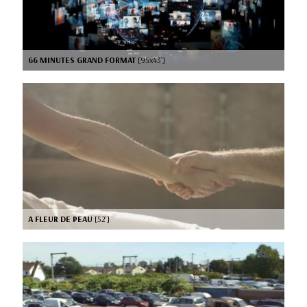
66 MINUTES GRAND FORMAT
[95x43’]
A FLEUR DE PEAU
[52’]