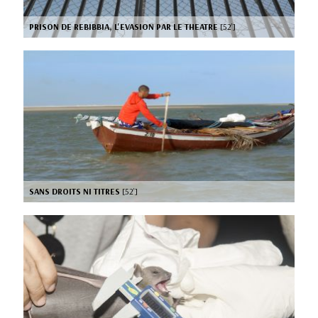
PRISON DE REBIBBIA, L'EVASION PAR LE THEATRE
[52’]
SANS DROITS NI TITRES
[52’]