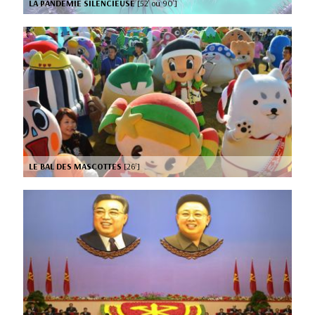
LA PANDEMIE SILENCIEUSE
[52’ ou 90’]
LE BAL DES MASCOTTES
[26’]