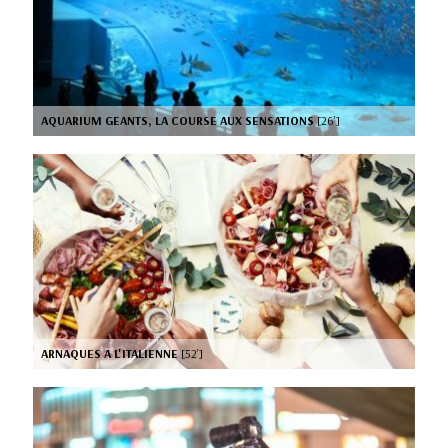
AQUARIUM GEANTS, LA COURSE AUX SENSATIONS
[26’]
ARNAQUES A L'ITALIENNE
[52’]