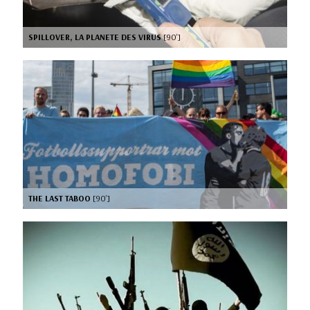
SPILLOVER, LA PLANETE DES VIRUS
[90’]
THE LAST TABOO
[90’]