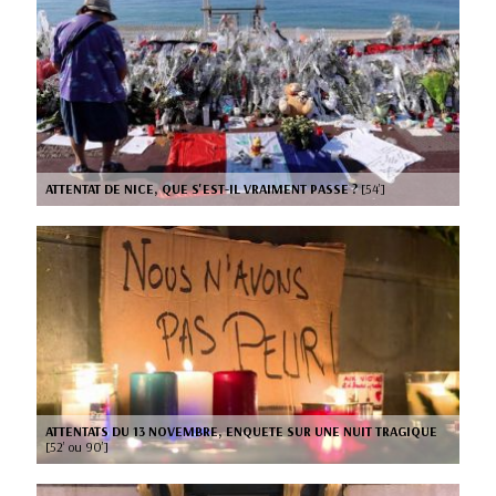
ATTENTAT DE NICE, QUE S'EST-IL VRAIMENT PASSE ?
[54’]
ATTENTATS DU 13 NOVEMBRE, ENQUETE SUR UNE NUIT TRAGIQUE
[52’ ou 90’]