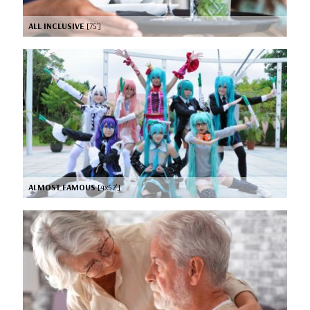
ALL INCLUSIVE
[75’]
ALMOST FAMOUS
[4x52’]