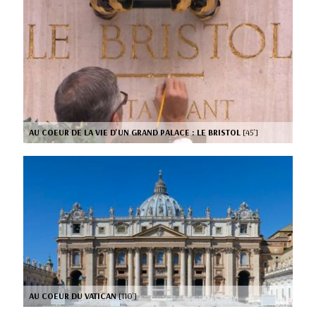
AU COEUR DE LA VIE D'UN GRAND PALACE : LE BRISTOL
[45’]
AU COEUR DU VATICAN
[110’]