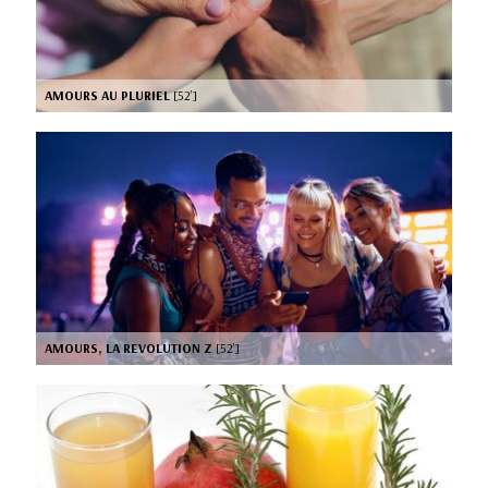
AMOURS AU PLURIEL
[52’]
AMOURS, LA REVOLUTION Z
[52’]