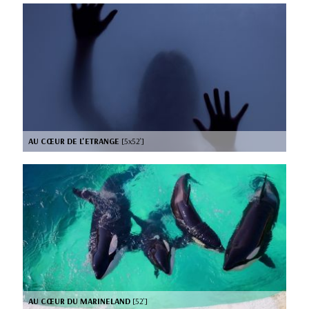
AU CŒUR DE L'ETRANGE
[5x52’]
AU CŒUR DU MARINELAND
[52’]