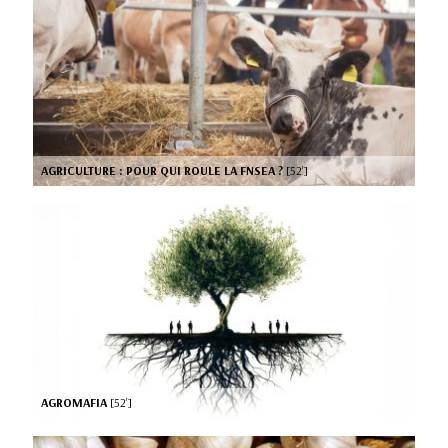
AGRICULTURE : POUR QUI ROULE LA FNSEA ?
[52’]
AGROMAFIA
[52’]