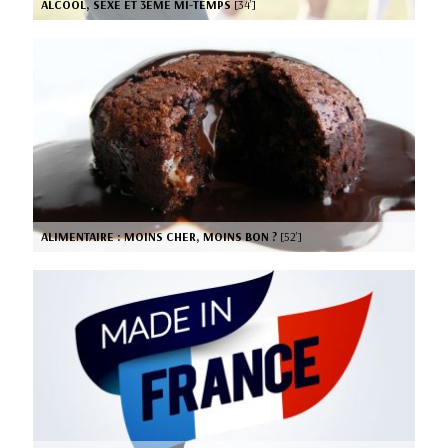
ALCOOL, SEXE ET 3EME MI-TEMPS
[34’]
ALIMENTAIRE : MOINS CHER, MOINS BON ?
[52’]