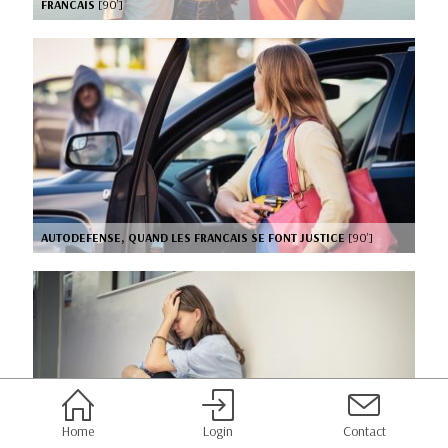
FRANCAIS
[90’]
AUTODEFENSE, QUAND LES FRANCAIS SE FONT JUSTICE
[90’]
Home
Login
Contact