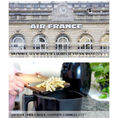
AIR FRANCE, LES SECRETS DES GEANTS DE VOS VACANCES
[30’]
AIRFRYER : PRIX CASSES, CUISTOTS COMBLES
[35’]