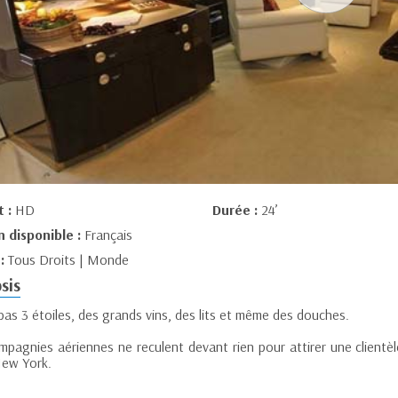
t :
HD
Durée :
24’
n disponible :
Français
 :
Tous Droits | Monde
sis
as 3 étoiles, des grands vins, des lits et même des douches.
mpagnies aériennes ne reculent devant rien pour attirer une clientè
New York.