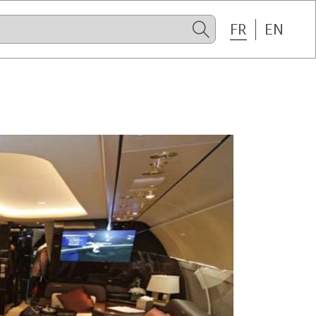
FR
EN