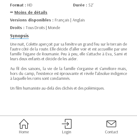
Format :
HD
Durée :
52’
Moins de détails
Versions disponibles :
Français | Anglais
Droits :
Tous Droits | Monde
Synopsis
Une nuit, Colette aperçoit par sa fenêtre un grand feu sur le terrain de
l’autre côté de la route. Elle décide d’aller voir et est accueillie par une
famille Tsigane de Roumanie. Peu à peu, elle s’attache à Eva, Sami et
leurs deux enfants et décide de les aider.
Au fil des saisons, la vie de la famille s’organise et s’améliore mais,
hors du camp, l’existence est éprouvante et révèle l’absolue indigence
à laquelle les roms sont condamnés.
Un film humaniste au-delà des clichés et des polémiques.
Home
Login
Contact