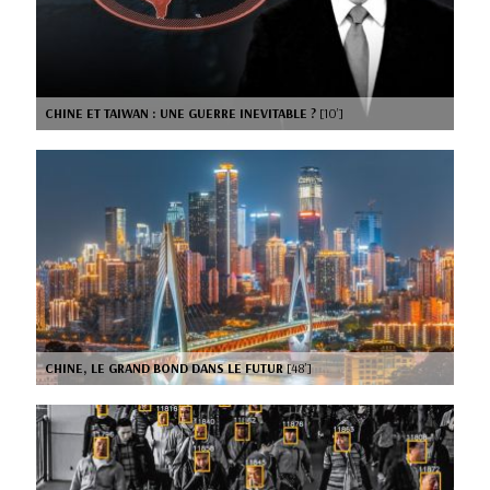
CHINE ET TAIWAN : UNE GUERRE INEVITABLE ?
[10’]
CHINE, LE GRAND BOND DANS LE FUTUR
[48’]