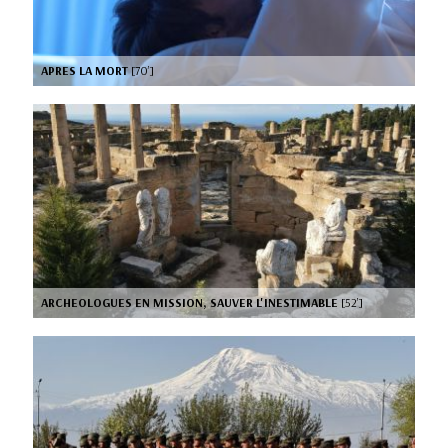
APRES LA MORT
[70’]
ARCHEOLOGUES EN MISSION, SAUVER L'INESTIMABLE
[52’]