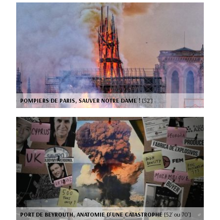
POMPIERS DE PARIS, SAUVER NOTRE DAME !
[52’]
PORT DE BEYROUTH, ANATOMIE D'UNE CATASTROPHE
[52’ ou 70’]