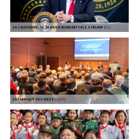
LA CALIFORNIE, LE DERNIER REMPART FACE A TRUMP
[52’]
LA FABRIQUE DES IDEES
[3x50’]