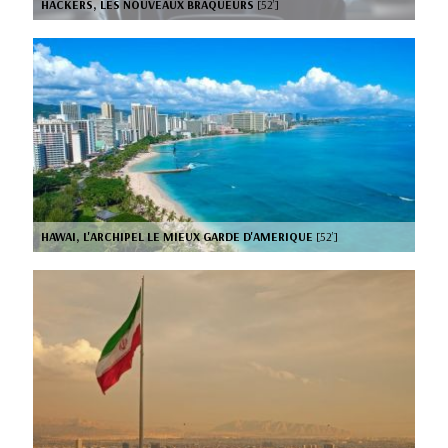
HACKERS, LES NOUVEAUX BRAQUEURS
[52’]
HAWAI, L'ARCHIPEL LE MIEUX GARDE D'AMERIQUE
[52’]