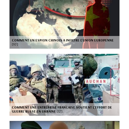
COMMENT UN ESPION CHINOIS A INFILTRE L'UNION EUROPENNE
[10’]
COMMENT UNE ENTREPRISE FRANCAISE SOUTIENT L'EFFORT DE
GUERRE RUSSE EN UKRAINE
[12’]