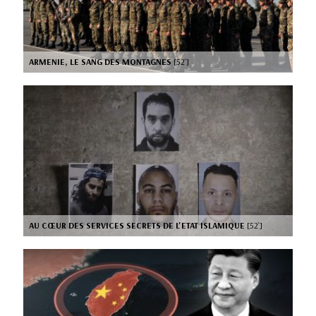
ARMENIE, LE SANG DES MONTAGNES
[52’]
AU CŒUR DES SERVICES SECRETS DE L'ETAT ISLAMIQUE
[52’]