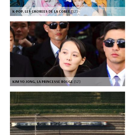
K-POP, LES CHOREES DE LA COREE
[52’]
KIM YO JONG, LA PRINCESSE ROUGE
[52’]