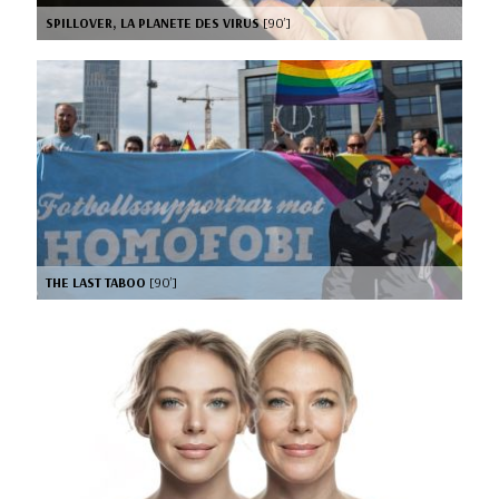
SPILLOVER, LA PLANETE DES VIRUS
[90’]
THE LAST TABOO
[90’]