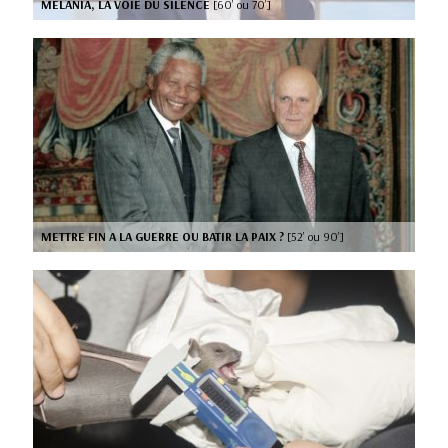
MELANIA, LA VOIE DU SILENCE
[60’ ou 70’]
METTRE FIN A LA GUERRE OU BATIR LA PAIX ?
[52’ ou 90’]