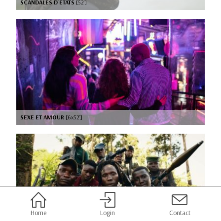
SCANDALES D'ETATS
[52’]
SEXE ET AMOUR
[6x52’]
Home
Login
Contact