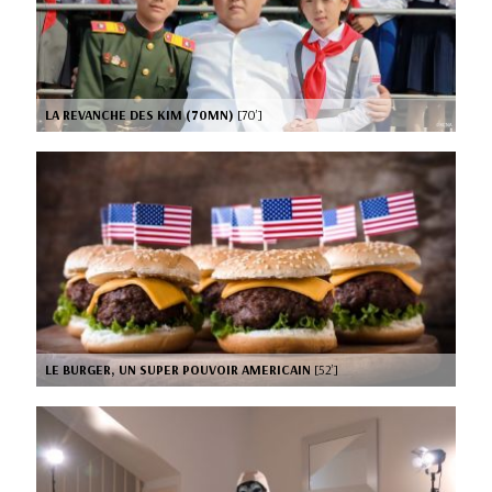
LA REVANCHE DES KIM (70MN)
[70’]
LE BURGER, UN SUPER POUVOIR AMERICAIN
[52’]