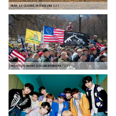
IRAN, LA GUERRE INTERIEURE
[52’]
JUSQU'OU IRONT LES LIBERTARIENS ?
[52’]