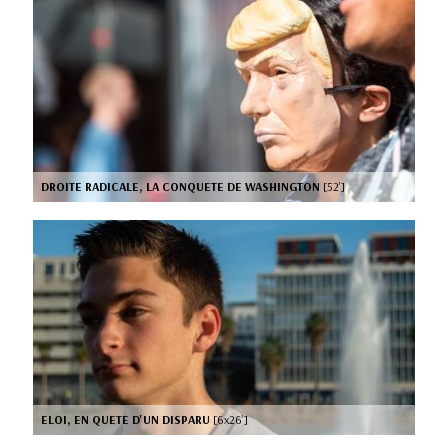
DROITE RADICALE, LA CONQUETE DE WASHINGTON
[52’]
ELOI, EN QUETE D'UN DISPARU
[6x26’]