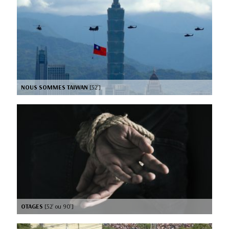
NOUS SOMMES TAIWAN
[52’]
OTAGES
[52’ ou 90’]