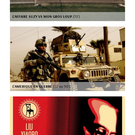
L'AFFAIRE SUZY VS MON GROS LOUP
[70’]
L'AMERIQUE EN GUERRE
[52’ ou 90’]