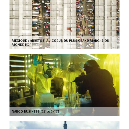
MEXIQUE : ABASTOS, AU COEUR DU PLUS GRAND MARCHE DU
MONDE
[52’]
NARCO BUSINESS
[52’ ou 3x19’]