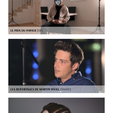
LE PRIX DU PAPIER
[58’]
LES REPORTAGES DE MARTIN WEILL
[34x90’]