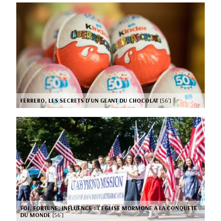
FERRERO, LES SECRETS D'UN GEANT DU CHOCOLAT
[56’]
FOI, FORTUNE, INFLUENCE : L'EGLISE MORMONE A LA CONQUETE
DU MONDE
[56’]