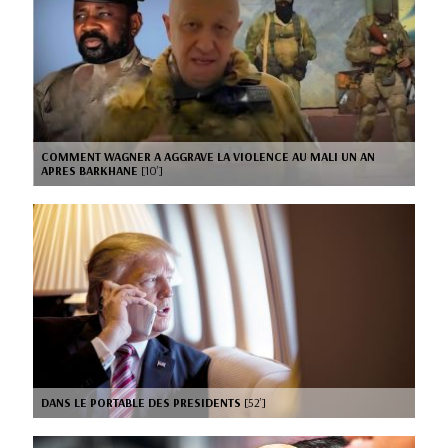
COMMENT WAGNER A AGGRAVE LA VIOLENCE AU MALI UN AN
APRES BARKHANE
[10’]
DANS LE PORTABLE DES PRESIDENTS
[52’]