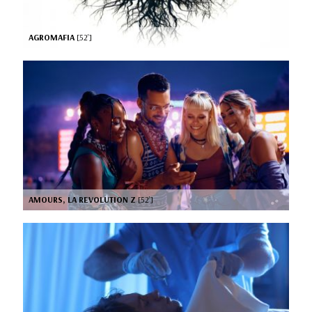
AGROMAFIA
[52’]
AMOURS, LA REVOLUTION Z
[52’]