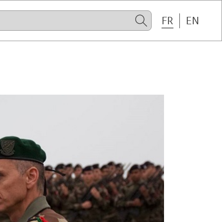
FR
EN