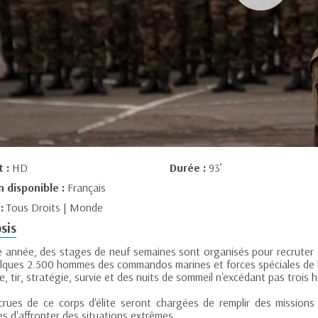
t :
HD
Durée :
93’
n disponible :
Français
 :
Tous Droits | Monde
sis
 année, des stages de neuf semaines sont organisés pour recruter 
elques 2.500 hommes des commandos marines et forces spéciales de l'
, tir, stratégie, survie et des nuits de sommeil n'excédant pas trois 
crues de ce corps d'élite seront chargées de remplir des missions c
s d'affronter des situations extrêmes.