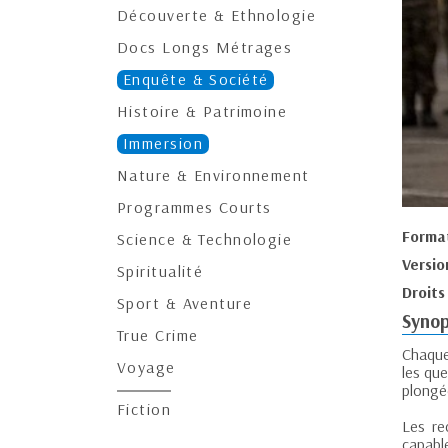
Découverte & Ethnologie
Docs Longs Métrages
Enquête & Société
Histoire & Patrimoine
Immersion
Nature & Environnement
Programmes Courts
Forma
Science & Technologie
Versio
Spiritualité
Droits
Sport & Aventure
Synop
True Crime
Chaque
Voyage
les qu
plongée
Fiction
Les re
capable