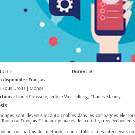
t :
HD
Durée :
60’
n disponible :
Français
 :
Tous Droits | Monde
ations :
Lionel Poussery, Jérôme Weisselberg, Charles Maumy
sis
ndages sont devenus incontournables dans les campagnes électorale
Trump ou François Fillon aux primaires de la droite, trois événements 
ndeurs ont parfois des méthodes contestables : des interviewés rém