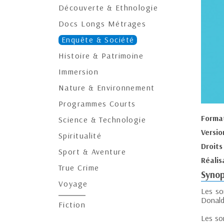
Découverte & Ethnologie
Docs Longs Métrages
Enquête & Société
Histoire & Patrimoine
Immersion
Nature & Environnement
Programmes Courts
Forma
Science & Technologie
Versio
Spiritualité
Droits
Sport & Aventure
Réalis
True Crime
Synop
Voyage
Les so
Donald 
Fiction
Les so