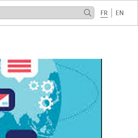
FR
EN