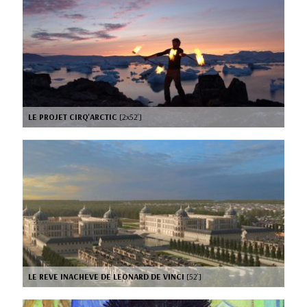
LE PROJET CIRQ'ARCTIC
[2x52’]
LE REVE INACHEVE DE LEONARD DE VINCI
[52’]