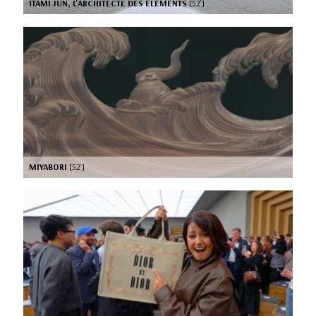
ITAMI JUN, L'ARCHITECTE DES ELEMENTS
[52’]
MIYABORI
[52’]