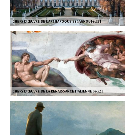
CHEFS D'ŒUVRE DE L'ART BAROQUE ESPAGNOL
[4x52’]
CHEFS D'ŒUVRE DE LA RENAISSANCE ITALIENNE
[4x52’]