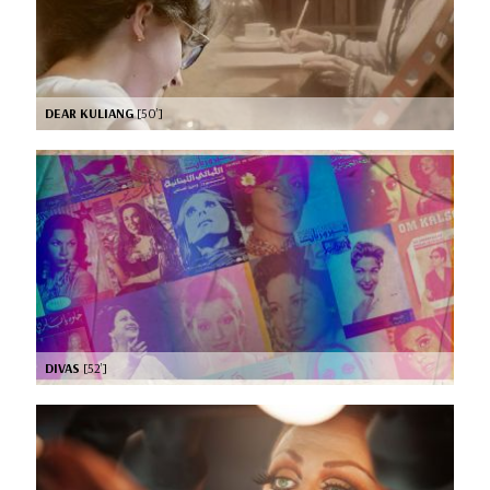
DEAR KULIANG
[50’]
DIVAS
[52’]