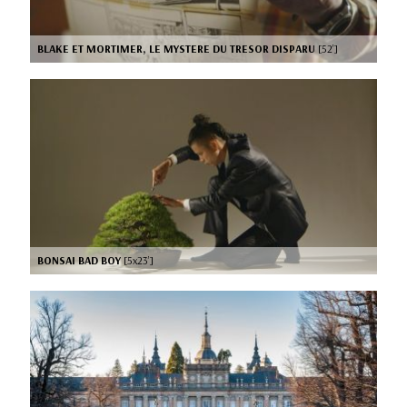
BLAKE ET MORTIMER, LE MYSTERE DU TRESOR DISPARU
[52’]
BONSAI BAD BOY
[5x23’]