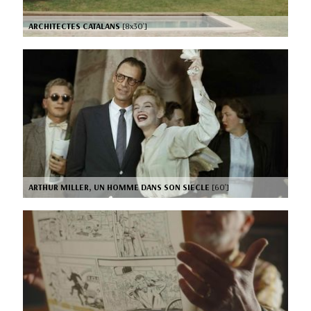
ARCHITECTES CATALANS
[8x30’]
ARTHUR MILLER, UN HOMME DANS SON SIECLE
[60’]