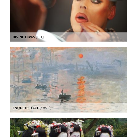
DIVINE DIVAS
[110’]
ENQUETE D'ART
[37x26’]