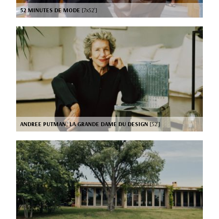
52 MINUTES DE MODE
[7x52’]
ANDREE PUTMAN, LA GRANDE DAME DU DESIGN
[52’]