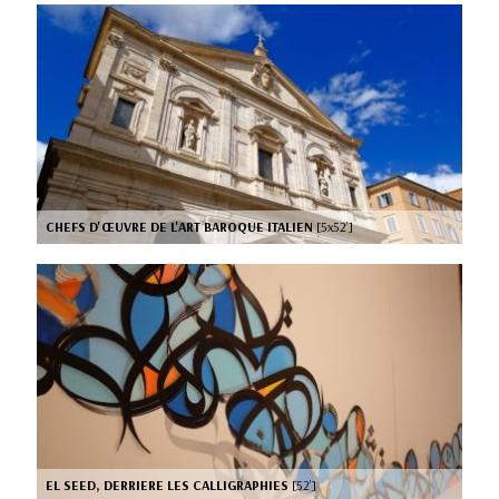
CHEFS D'ŒUVRE DE L'ART BAROQUE ITALIEN
[5x52’]
EL SEED, DERRIERE LES CALLIGRAPHIES
[52’]