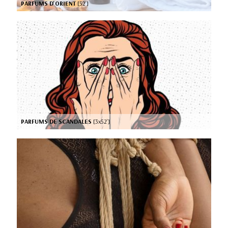
PARFUMS D'ORIENT
[52’]
PARFUMS DE SCANDALES
[3x52’]