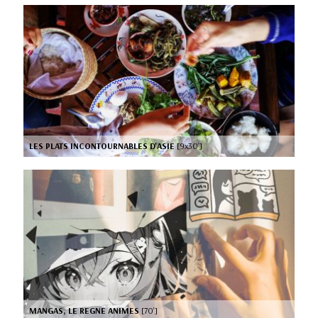
LES PLATS INCONTOURNABLES D'ASIE
[9x30’]
MANGAS, LE REGNE ANIMES
[70’]