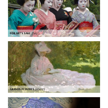
FOR ART'S SAKE
[7x45’]
GRANDS PEINTRES
[40x52’]