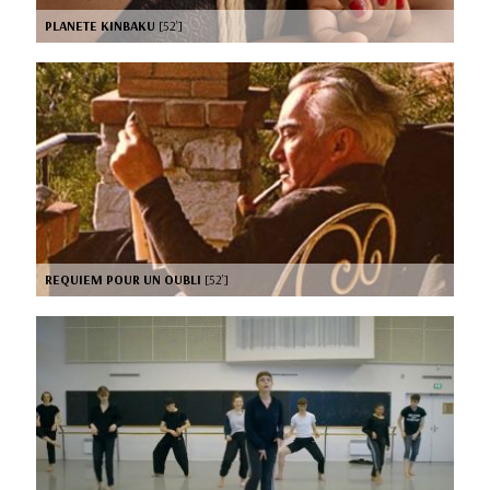
PLANETE KINBAKU
[52’]
REQUIEM POUR UN OUBLI
[52’]