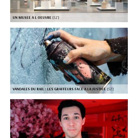
UN MUSEE A L OEUVRE
[52’]
VANDALES DU RAIL : LES GRAFFEURS FACE A LA JUSTICE
[52’]