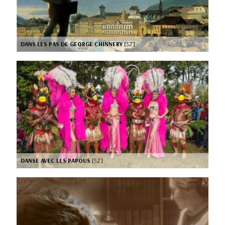
DANS LES PAS DE GEORGE CHINNERY
[52’]
DANSE AVEC LES PAPOUS
[52’]