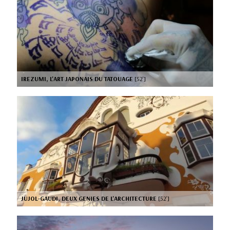
IREZUMI, L'ART JAPONAIS DU TATOUAGE
[52’]
JUJOL-GAUDI, DEUX GENIES DE L'ARCHITECTURE
[52’]