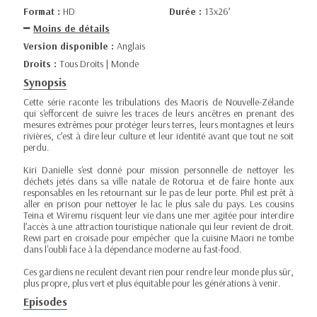
Format :
HD
Durée :
13x26’
Moins de détails
Version disponible :
Anglais
Droits :
Tous Droits | Monde
Synopsis
Cette série raconte les tribulations des Maoris de Nouvelle-Zélande
qui s'efforcent de suivre les traces de leurs ancêtres en prenant des
mesures extrêmes pour protéger leurs terres, leurs montagnes et leurs
rivières, c’est à dire leur culture et leur identité avant que tout ne soit
perdu.
Kiri Danielle s'est donné pour mission personnelle de nettoyer les
déchets jetés dans sa ville natale de Rotorua et de faire honte aux
responsables en les retournant sur le pas de leur porte. Phil est prêt à
aller en prison pour nettoyer le lac le plus sale du pays. Les cousins
Teina et Wiremu risquent leur vie dans une mer agitée pour interdire
l’accès à une attraction touristique nationale qui leur revient de droit.
Rewi part en croisade pour empêcher que la cuisine Maori ne tombe
dans l'oubli face à la dépendance moderne au fast-food.
Ces gardiens ne reculent devant rien pour rendre leur monde plus sûr,
plus propre, plus vert et plus équitable pour les générations à venir.
Episodes