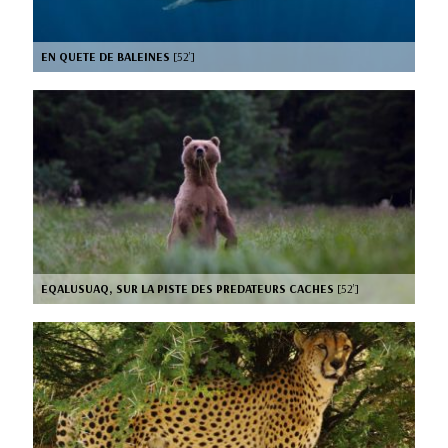
EN QUETE DE BALEINES
[52’]
EQALUSUAQ, SUR LA PISTE DES PREDATEURS CACHES
[52’]