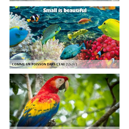
COMME UN POISSON DANS L'EAU
[12x26’]