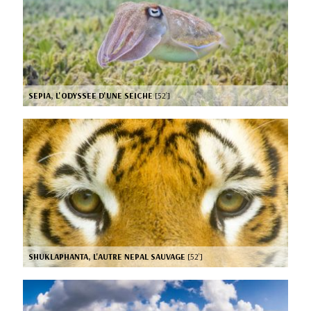
SEPIA, L'ODYSSEE D'UNE SEICHE
[52’]
SHUKLAPHANTA, L'AUTRE NEPAL SAUVAGE
[52’]