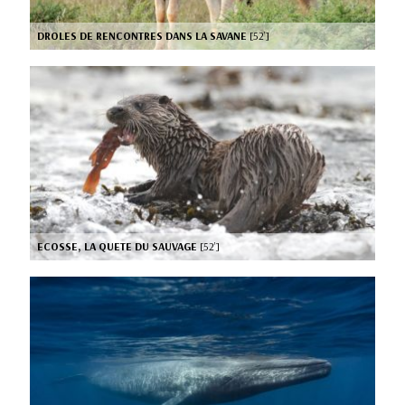
DROLES DE RENCONTRES DANS LA SAVANE
[52’]
ECOSSE, LA QUETE DU SAUVAGE
[52’]