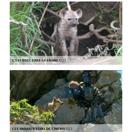
C'EST NOEL DANS LA SAVANE
[52’]
CES ANIMAUX STARS DE CINEMA
[55’]