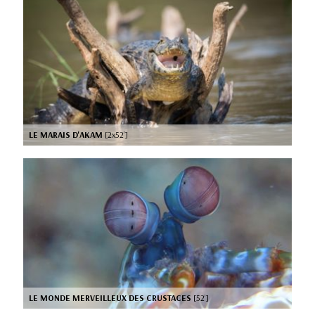
LE MARAIS D'AKAM
[2x52’]
LE MONDE MERVEILLEUX DES CRUSTACES
[52’]