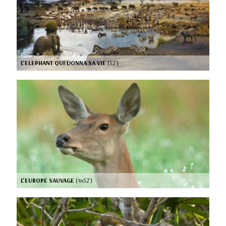
L'ELEPHANT QUI DONNA SA VIE
[52’]
L'EUROPE SAUVAGE
[4x52’]