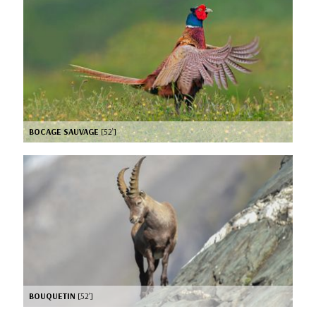
BOCAGE SAUVAGE
[52’]
BOUQUETIN
[52’]