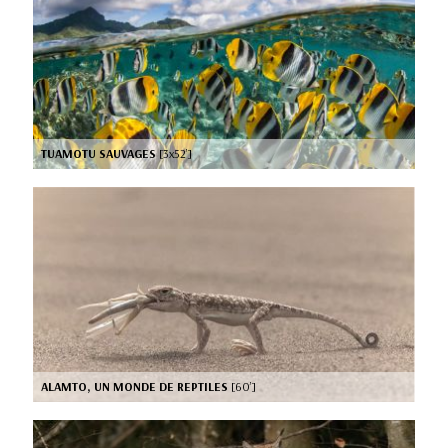
TUAMOTU SAUVAGES
[3x52’]
ALAMTO, UN MONDE DE REPTILES
[60’]