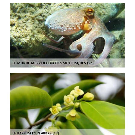
LE MONDE MERVEILLEUX DES MOLLUSQUES
[52’]
LE PARFUM D'UN ARBRE
[45’]