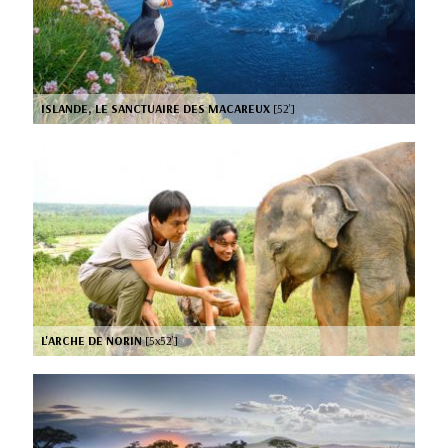
ISLANDE, LE SANCTUAIRE DES MACAREUX
[52’]
L'ARCHE DE NORIN
[5x52’]