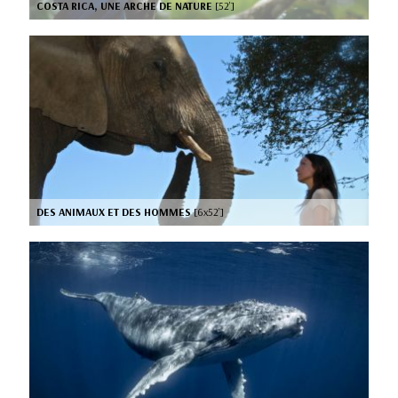
COSTA RICA, UNE ARCHE DE NATURE
[52’]
DES ANIMAUX ET DES HOMMES
[6x52’]