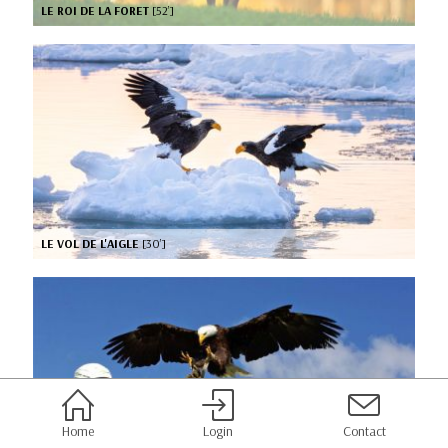
LE ROI DE LA FORET
[52’]
LE VOL DE L'AIGLE
[30’]
Home
Login
Contact