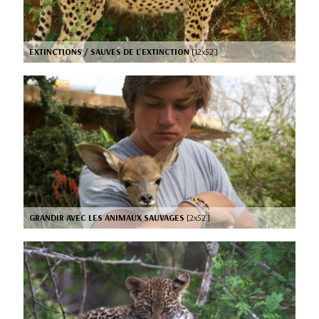
EXTINCTIONS / SAUVES DE L'EXTINCTION
[12x52’]
GRANDIR AVEC LES ANIMAUX SAUVAGES
[2x52’]