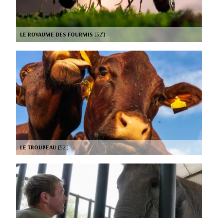
LE ROYAUME DES FOURMIS
[52’]
LE TROUPEAU
[52’]