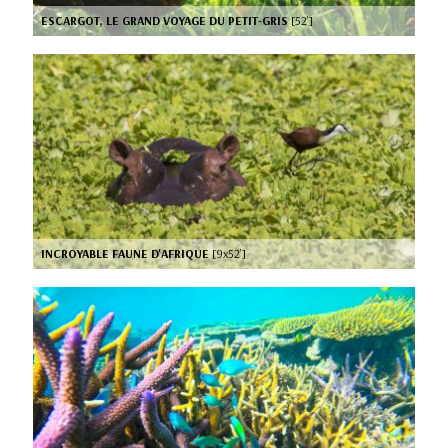
ESCARGOT, LE GRAND VOYAGE DU PETIT-GRIS
[52’]
INCROYABLE FAUNE D'AFRIQUE
[9x52’]