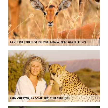
LA VIE AVENTUREUSE DE SWALA PALA, BEBE GAZELLE
[52’]
LADY CHEETAH, LA DAME AUX GUEPARDS
[52’]