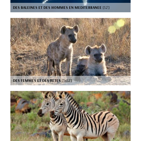
DES BALEINES ET DES HOMMES EN MEDITERRANEE
[52’]
DES FEMMES ET DES BETES
[3x52’]