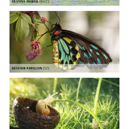
DESTINS ANIMAL
[8x52’]
DEVENIR PAPILLON
[52’]