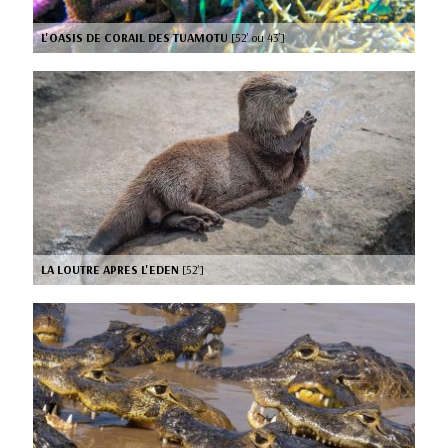
L'OASIS DE CORAIL DES TUAMOTU
[52’ ou 43’]
LA LOUTRE APRES L'EDEN
[52’]