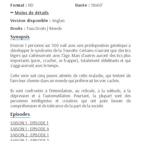
Format :
HD
Durée :
18x60’
Moins de détails
Version disponible :
Anglais
Droits :
Tous Droits | Monde
Synopsis
Environ 1 personne sur 300 naît avec une prédisposition génétique à
développer le syndrome de la Tourette. Certains n'auront que des tics
légers qui s'atténueront avec l'âge. Mais d'autres auront des tics plus
importants (jurer, cracher, se frapper), totalement débilitants et qui
s'aggraveront avec le temps.
Cette série suit cinq jeunes atteints de cette maladie, qui tentent de
faire leur chemin dans un monde qui préférerait les voir cachés.
Ils sont confrontés à l'intimidation, au ridicule, à la solitude, à la
dépression et à l'automutilation. Pourtant, la plupart sont des
personnes intelligentes et créatives qui ont juste besoin de
compréhension et de tolérance de la part de la société.
Episodes
SAISON 1 - EPISODE 1
SAISON 1 - EPISODE 4
SAISON 2 - EPISODE 1
SAISON 2 - EPISODE 5