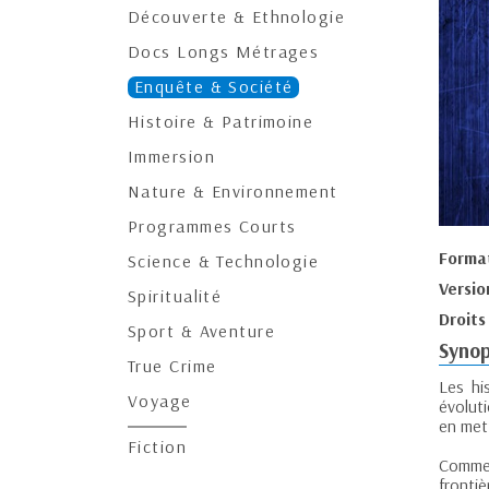
Découverte & Ethnologie
Docs Longs Métrages
Enquête & Société
Histoire & Patrimoine
Immersion
Nature & Environnement
Programmes Courts
Forma
Science & Technologie
Versio
Spiritualité
Droits
Sport & Aventure
Synop
True Crime
Les hi
Voyage
évoluti
en mett
Fiction
Commen
frontiè