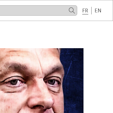
FR
EN