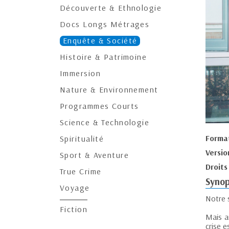
Découverte & Ethnologie
Docs Longs Métrages
Enquête & Société
Histoire & Patrimoine
Immersion
Nature & Environnement
Programmes Courts
Science & Technologie
Forma
Spiritualité
Versio
Sport & Aventure
Droits
True Crime
Synop
Voyage
Notre s
Fiction
Mais au
crise e