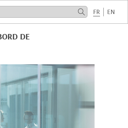
FR
EN
 BORD DE