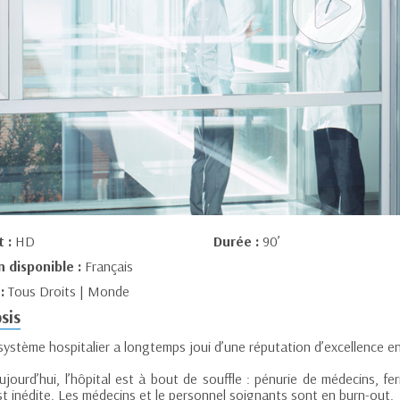
t :
HD
Durée :
90’
n disponible :
Français
 :
Tous Droits | Monde
sis
ystème hospitalier a longtemps joui d’une réputation d’excellence en 
jourd’hui, l’hôpital est à bout de souffle : pénurie de médecins, fe
st inédite. Les médecins et le personnel soignants sont en burn-out.