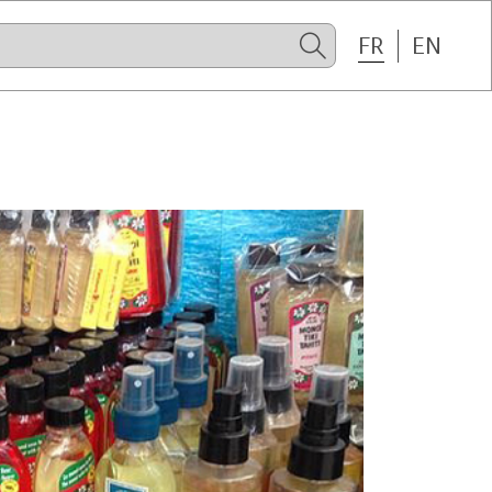
FR
EN