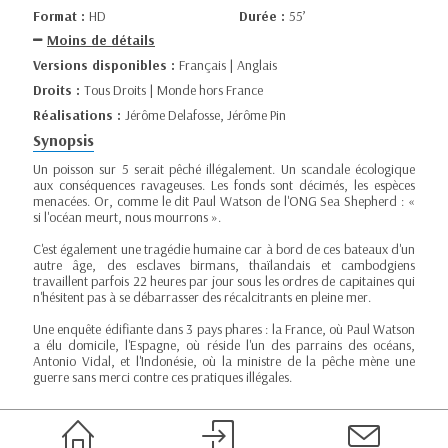
Format :
HD
Durée :
55’
Moins de détails
Versions disponibles :
Français | Anglais
Droits :
Tous Droits | Monde hors France
Réalisations :
Jérôme Delafosse, Jérôme Pin
Synopsis
Un poisson sur 5 serait pêché illégalement. Un scandale écologique
aux conséquences ravageuses. Les fonds sont décimés, les espèces
menacées. Or, comme le dit Paul Watson de l'ONG Sea Shepherd : «
si l'océan meurt, nous mourrons ».
C'est également une tragédie humaine car à bord de ces bateaux d'un
autre âge, des esclaves birmans, thaïlandais et cambodgiens
travaillent parfois 22 heures par jour sous les ordres de capitaines qui
n'hésitent pas à se débarrasser des récalcitrants en pleine mer.
Une enquête édifiante dans 3 pays phares : la France, où Paul Watson
a élu domicile, l'Espagne, où réside l'un des parrains des océans,
Antonio Vidal, et l'Indonésie, où la ministre de la pêche mène une
guerre sans merci contre ces pratiques illégales.