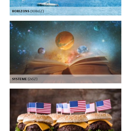
HORIZONS
[108x52’]
SYSTEME
[2x52’]