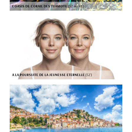
L'OASIS DE CORAIL DES TUAMOTU
[52’ ou 43’]
A LA POURSUITE DE LA JEUNESSE ETERNELLE
[52’]