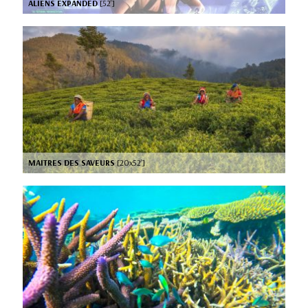
ALIENS EXPANDED
[52’]
MAITRES DES SAVEURS
[20x52’]