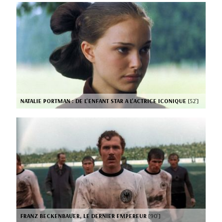
NATALIE PORTMAN : DE L'ENFANT STAR A L'ACTRICE ICONIQUE
[52’]
FRANZ BECKENBAUER, LE DERNIER EMPEREUR
[90’]