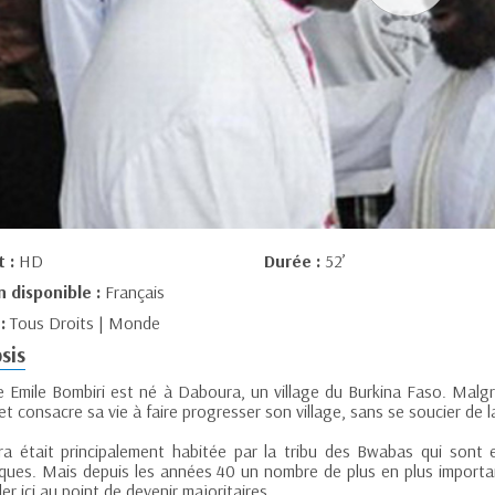
t :
HD
Durée :
52’
n disponible :
Français
 :
Tous Droits | Monde
sis
 Emile Bombiri est né à Daboura, un village du Burkina Faso. Malgré 
et consacre sa vie à faire progresser son village, sans se soucier de l
a était principalement habitée par la tribu des Bwabas qui sont e
iques. Mais depuis les années 40 un nombre de plus en plus import
ller ici au point de devenir majoritaires.