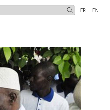
FR
EN