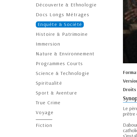
Découverte & Ethnologie
Docs Longs Métrages
Enquête & Société
Histoire & Patrimoine
Immersion
Nature & Environnement
Programmes Courts
Forma
Science & Technologie
Versio
Spiritualité
Droits
Sport & Aventure
Synop
True Crime
Le père
Voyage
prêtre 
Dabour
Fiction
cathol
s’insta