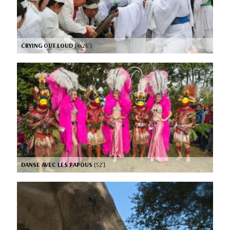
CRYING OUT LOUD
[4x26’]
DANSE AVEC LES PAPOUS
[52’]