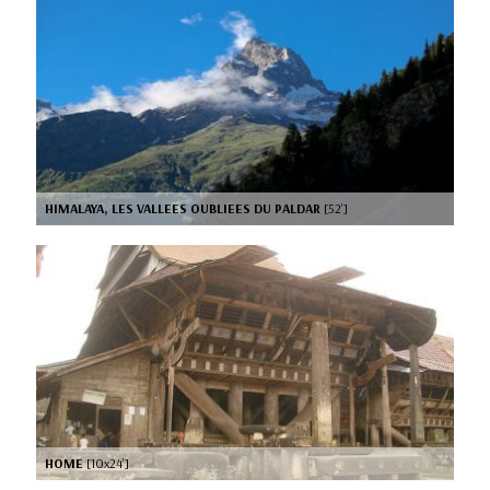
HIMALAYA, LES VALLEES OUBLIEES DU PALDAR
[52’]
HOME
[10x24’]