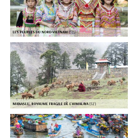
LES PEUPLES DU NORD VIETNAM
[52’]
MANASLU, ROYAUME FRAGILE DE L'HIMALAYA
[52’]