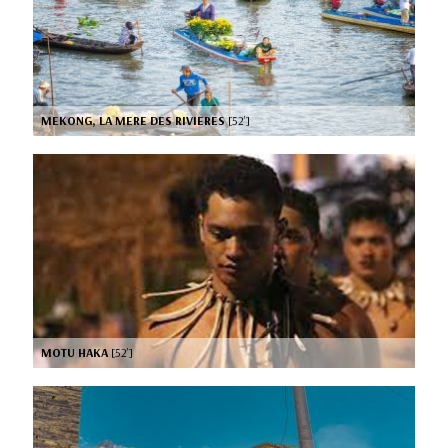
MEKONG, LA MERE DES RIVIERES
[52’]
MOTU HAKA
[52’]