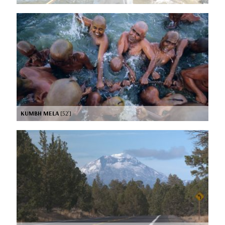
KUMBH MELA
[52’]