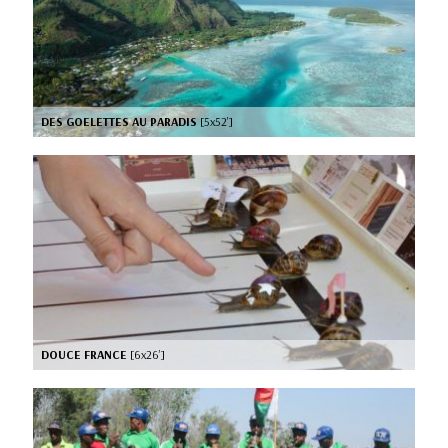
DES GOELETTES AU PARADIS
[5x52’]
DOUCE FRANCE
[6x26’]