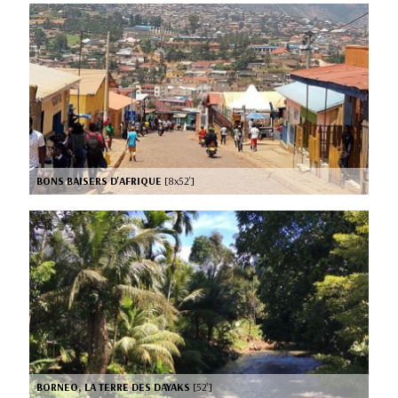
BONS BAISERS D'AFRIQUE
[8x52’]
BORNEO, LA TERRE DES DAYAKS
[52’]