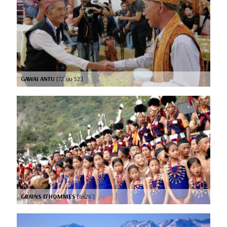
GAWAI ANTU
[72’ ou 52’]
GRAINS D'HOMMES
[6x26’]