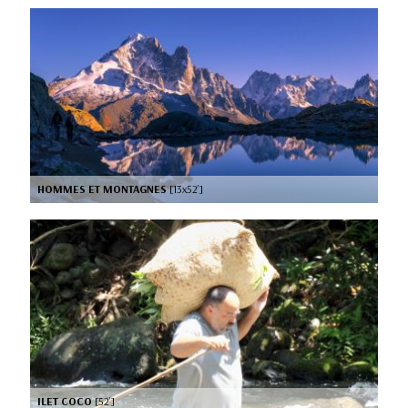
HOMMES ET MONTAGNES
[13x52’]
ILET COCO
[52’]