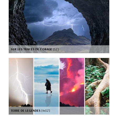
SUR LES TRACES DE L'ORAGE
[52’]
TERRE DE LEGENDES
[4x52’]