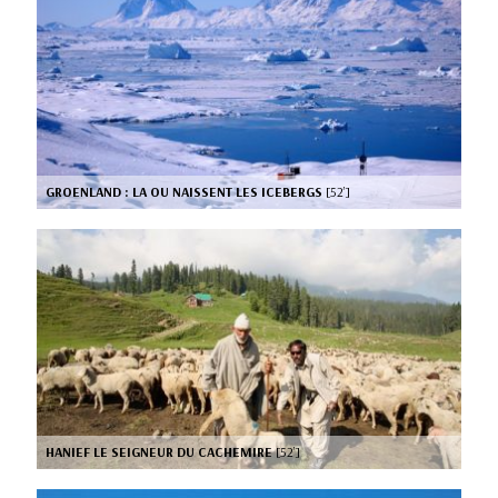
GROENLAND : LA OU NAISSENT LES ICEBERGS
[52’]
HANIEF LE SEIGNEUR DU CACHEMIRE
[52’]