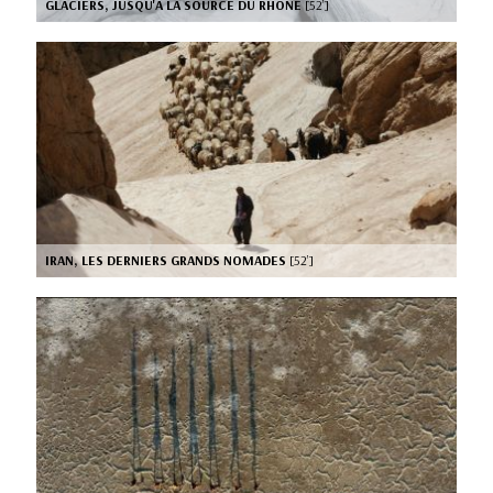
GLACIERS, JUSQU'A LA SOURCE DU RHONE
[52’]
IRAN, LES DERNIERS GRANDS NOMADES
[52’]