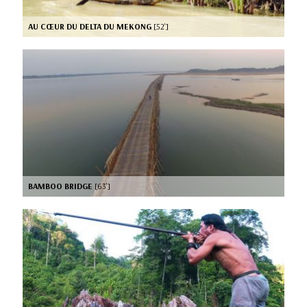
AU CŒUR DU DELTA DU MEKONG
[52’]
BAMBOO BRIDGE
[63’]