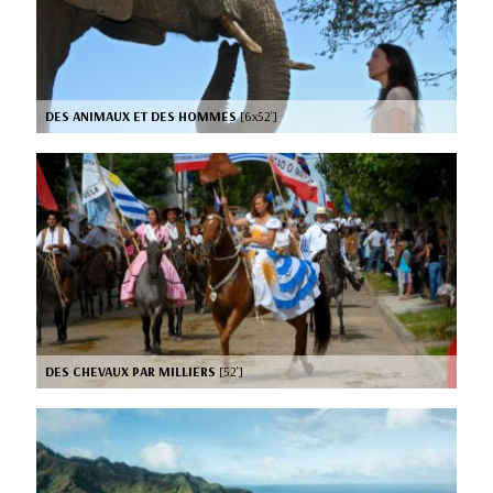
DES ANIMAUX ET DES HOMMES
[6x52’]
DES CHEVAUX PAR MILLIERS
[52’]