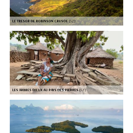
LE TRESOR DE ROBINSON CRUSOE
[52’]
LES ARBRES DIEUX AU PAYS DES PIERRES
[52’]