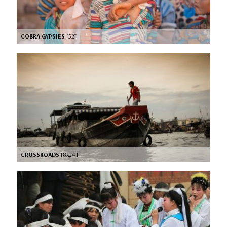
COBRA GYPSIES
[52’]
CROSSROADS
[8x24’]