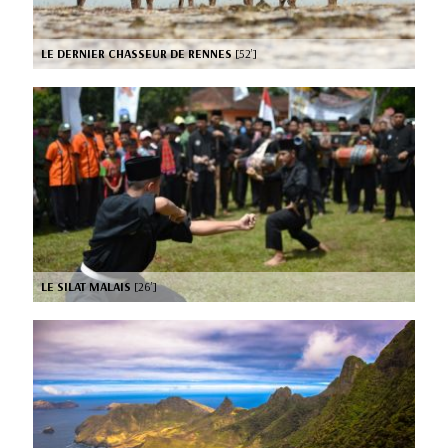
LE DERNIER CHASSEUR DE RENNES
[52’]
LE SILAT MALAIS
[26’]