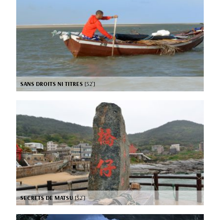
SANS DROITS NI TITRES
[52’]
SECRETS DE MATSU
[52’]