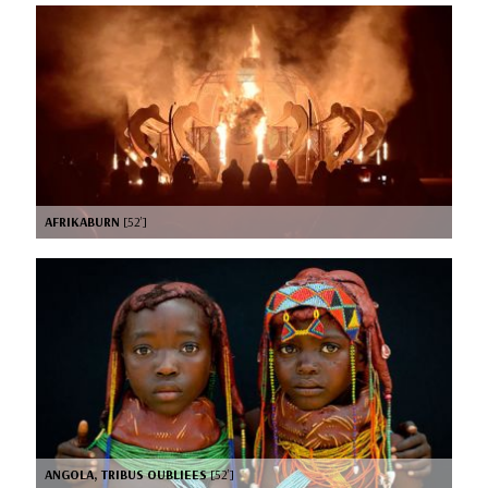
AFRIKABURN
[52’]
ANGOLA, TRIBUS OUBLIEES
[52’]