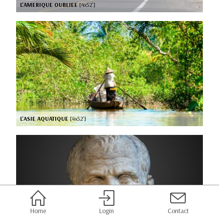
L'AMERIQUE OUBLIEE
[4x52’]
L'ASIE AQUATIQUE
[4x52’]
Home
Login
Contact