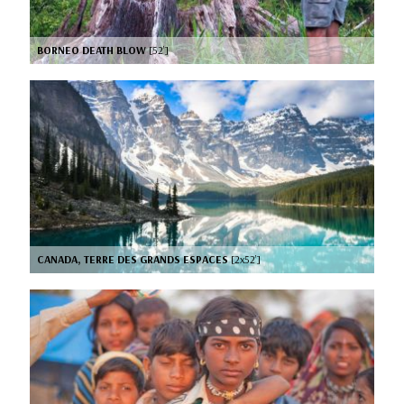
BORNEO DEATH BLOW
[52’]
CANADA, TERRE DES GRANDS ESPACES
[2x52’]