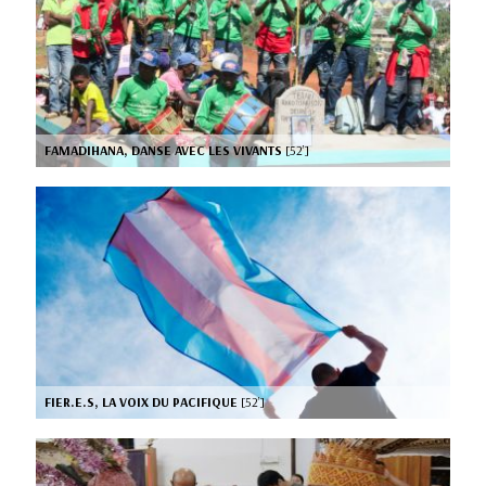
FAMADIHANA, DANSE AVEC LES VIVANTS
[52’]
FIER.E.S, LA VOIX DU PACIFIQUE
[52’]