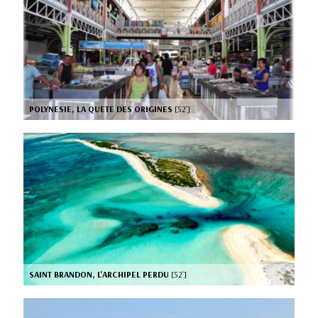
POLYNESIE, LA QUETE DES ORIGINES
[52’]
SAINT BRANDON, L'ARCHIPEL PERDU
[52’]