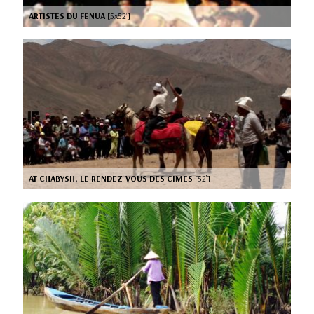
ARTISTES DU FENUA
[5x52’]
AT CHABYSH, LE RENDEZ-VOUS DES CIMES
[52’]