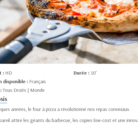
t :
HD
Durée :
30’
n disponible :
Français
 :
Tous Droits | Monde
sis
ques années, le four à pizza a révolutionné nos repas conviviaux.
areil attire les géants du barbecue, les copies low-cost et une innov