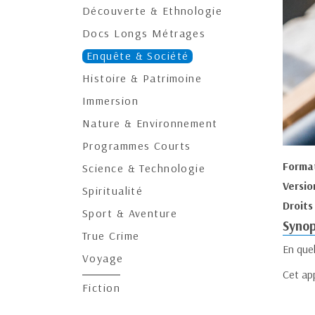
Découverte & Ethnologie
Docs Longs Métrages
Enquête & Société
Histoire & Patrimoine
Immersion
Nature & Environnement
Programmes Courts
Forma
Science & Technologie
Versio
Spiritualité
Droits
Sport & Aventure
Synop
True Crime
En quel
Voyage
Cet app
Fiction