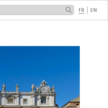
FR
EN