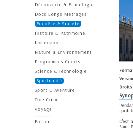
Découverte & Ethnologie
Docs Longs Métrages
Enquête & Société
Histoire & Patrimoine
Immersion
Nature & Environnement
Programmes Courts
Forma
Science & Technologie
Versio
Spiritualité
Droits
Sport & Aventure
Synop
True Crime
Pendan
Voyage
quotidi
C'est a
Fiction
Saint-