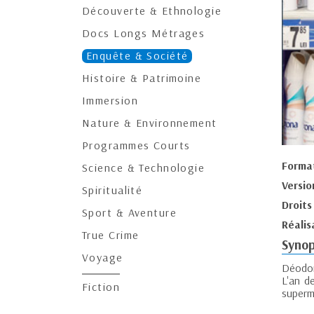
Découverte & Ethnologie
Docs Longs Métrages
Enquête & Société
Histoire & Patrimoine
Immersion
Nature & Environnement
Programmes Courts
Forma
Science & Technologie
Versio
Spiritualité
Droits
Sport & Aventure
Réalis
True Crime
Synop
Voyage
Déodora
L'an d
Fiction
superm