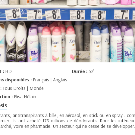
t :
HD
Durée :
52’
ns disponibles :
Français | Anglais
 :
Tous Droits | Monde
ation :
Elisa Hélain
sis
nts, antitranspirants à bille, en aérosol, en stick ou en spray : con
ernier, ils ont acheté 173 millions de déodorants. Pour les intérie
arché, voire en pharmacie. Un secteur qui ne cesse de se développer