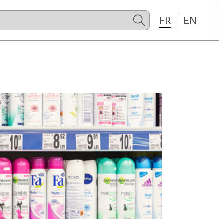
FR
EN