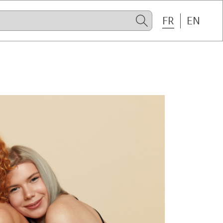
FR
EN