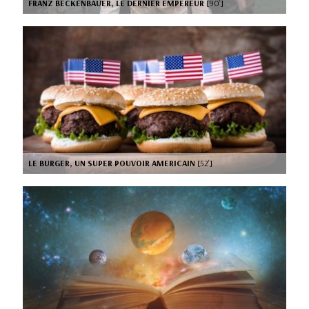
FRANZ BECKENBAUER, LE DERNIER EMPEREUR
[90’]
LE BURGER, UN SUPER POUVOIR AMERICAIN
[52’]