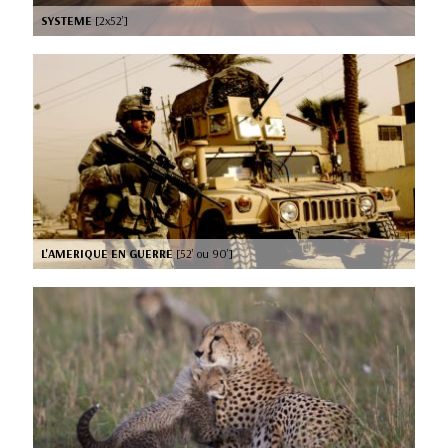
SYSTEME
[2x52’]
L'AMERIQUE EN GUERRE
[52’ ou 90’]