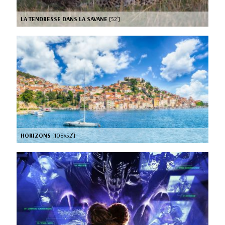
LA TENDRESSE DANS LA SAVANE
[52’]
HORIZONS
[108x52’]