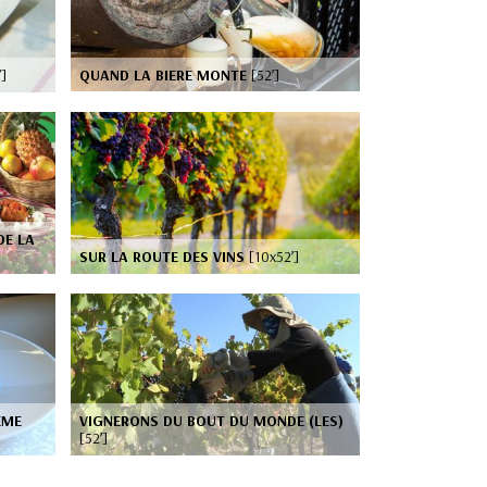
’]
QUAND LA BIERE MONTE
[52’]
DE LA
SUR LA ROUTE DES VINS
[10x52’]
EME
VIGNERONS DU BOUT DU MONDE (LES)
[52’]