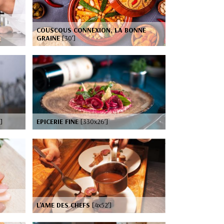
COUSCOUS CONNEXION, LA BONNE
GRAINE
[30’]
]
EPICERIE FINE
[330x26’]
L'AME DES CHEFS
[4x52’]