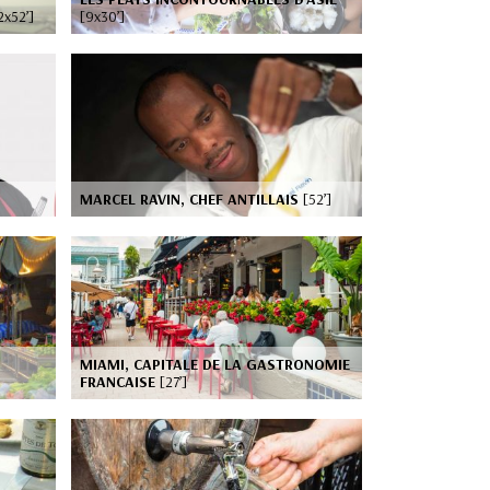
2x52’]
[9x30’]
MARCEL RAVIN, CHEF ANTILLAIS
[52’]
MIAMI, CAPITALE DE LA GASTRONOMIE
FRANCAISE
[27’]