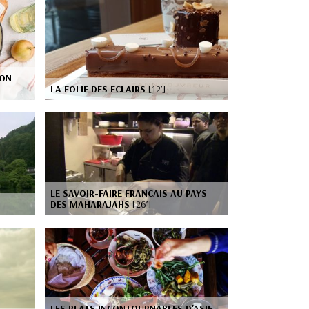
SON
LA FOLIE DES ECLAIRS
[12’]
LE SAVOIR-FAIRE FRANCAIS AU PAYS
DES MAHARAJAHS
[26’]
LES PLATS INCONTOURNABLES D'ASIE