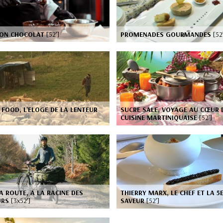
ION CHOCOLAT
[52’]
PROMENADES GOURMANDES
[52
FOOD, L'ELOGE DE LA LENTEUR
SUCRE SALE, VOYAGE AU CŒUR 
CUISINE MARTINIQUAISE
[52’]
A ROUTE, A LA RACINE DES
THIERRY MARX, LE CHEF ET LA 5
URS
[3x52’]
SAVEUR
[52’]