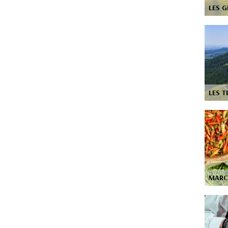
LES 
LES T
MARC