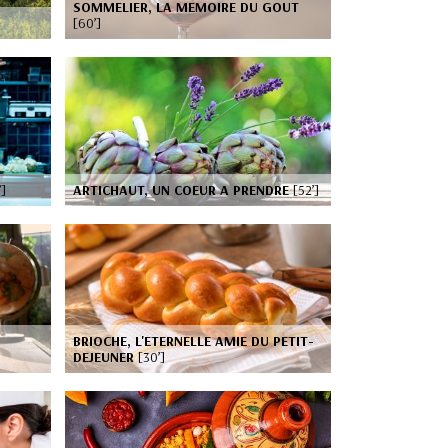
SOMMELIER, LA MEMOIRE DU GOUT
[60’]
’]
ARTICHAUT, UN COEUR A PRENDRE
[52’]
BRIOCHE, L'ETERNELLE AMIE DU PETIT-
DEJEUNER
[30’]