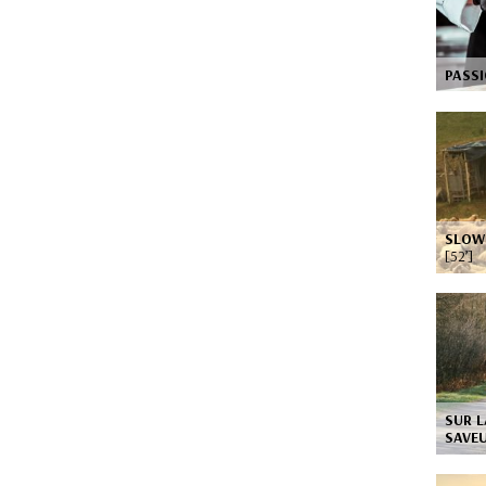
PASS
SLOW 
[52’]
SUR L
SAVE