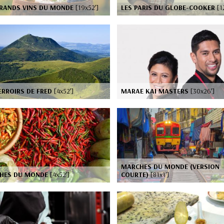
GRANDS VINS DU MONDE
[19x52’]
LES PARIS DU GLOBE-COOKER
[1
ERROIRS DE FRED
[4x52’]
MARAE KAI MASTERS
[30x26’]
MARCHES DU MONDE (VERSION
HES DU MONDE
[4x52’]
COURTE)
[81x1’]