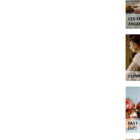
CES F
ANGE
CUISI
FAST-
[30’]