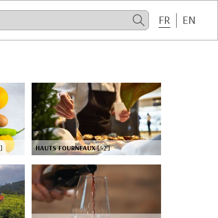
FR
EN
]
HAUTS FOURNEAUX
[52’]