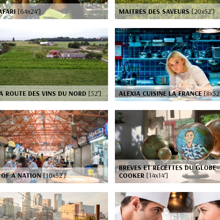
AFARI
[64x24’]
MAITRES DES SAVEURS
[20x52’]
A ROUTE DES VINS DU NORD
[52’]
ALEXIA CUISINE LA FRANCE
[8x52
BREVES ET RECETTES DU GLOBE-
 OF A NATION
[10x52’]
COOKER
[14x14’]