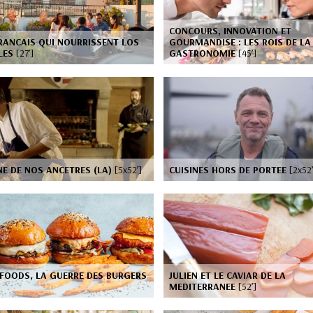
CONCOURS, INNOVATION ET
RANCAIS QUI NOURRISSENT LOS
GOURMANDISE : LES ROIS DE LA
LES
[27’]
GASTRONOMIE
[45’]
NE DE NOS ANCETRES (LA)
[5x52’]
CUISINES HORS DE PORTEE
[2x52’
FOODS, LA GUERRE DES BURGERS
JULIEN ET LE CAVIAR DE LA
MEDITERRANEE
[52’]