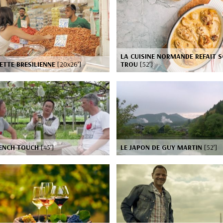
LA CUISINE NORMANDE REFAIT 
IETTE BRESILIENNE
[20x26’]
TROU
[52’]
RENCH TOUCH
[45’]
LE JAPON DE GUY MARTIN
[52’]