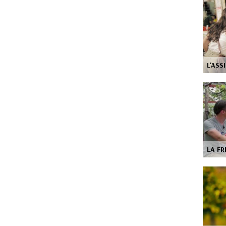
L'ASS
LA F