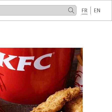
FR
EN