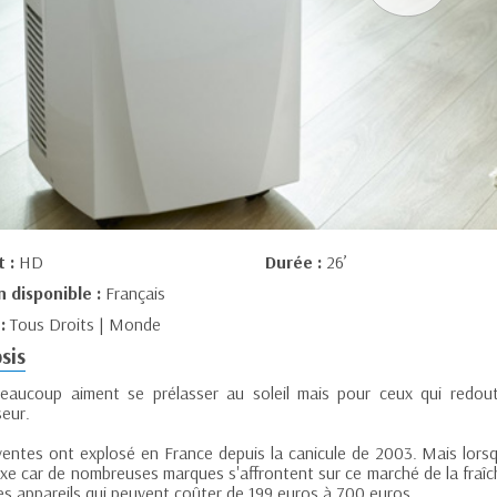
t :
HD
Durée :
26’
n disponible :
Français
 :
Tous Droits | Monde
sis
beaucoup aiment se prélasser au soleil mais pour ceux qui redoute
seur.
ventes ont explosé en France depuis la canicule de 2003. Mais lorsqu
e car de nombreuses marques s'affrontent sur ce marché de la fraîcheur
es appareils qui peuvent coûter de 199 euros à 700 euros.