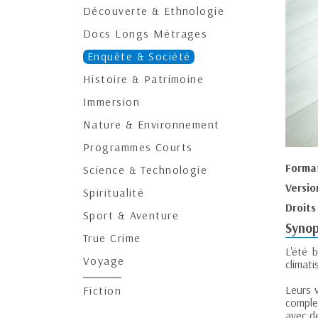
Découverte & Ethnologie
Docs Longs Métrages
Enquête & Société
Histoire & Patrimoine
Immersion
Nature & Environnement
Programmes Courts
Forma
Science & Technologie
Versio
Spiritualité
Droits
Sport & Aventure
Synop
True Crime
L'été 
Voyage
climati
Leurs 
Fiction
complex
avec d