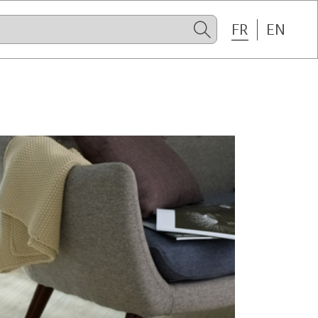
FR
EN