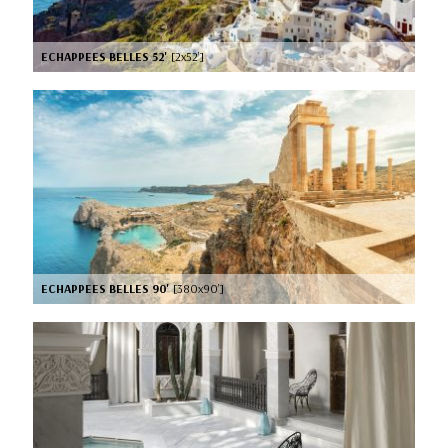
ECHAPPEES BELLES 52'
[2x52’]
ECHAPPEES BELLES 90'
[380x90’]