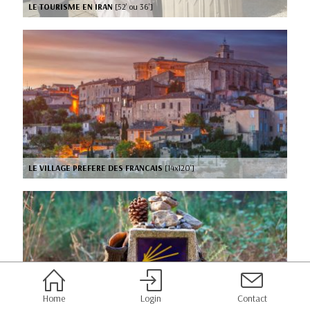
LE TOURISME EN IRAN
[52’ ou 36’]
LE VILLAGE PREFERE DES FRANCAIS
[14x120’]
Home
Login
Contact