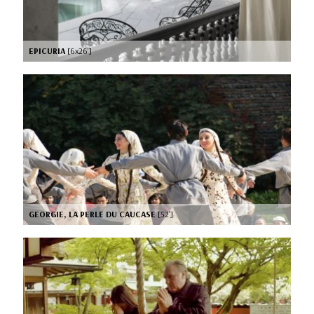
EPICURIA
[6x26’]
GEORGIE, LA PERLE DU CAUCASE
[52’]