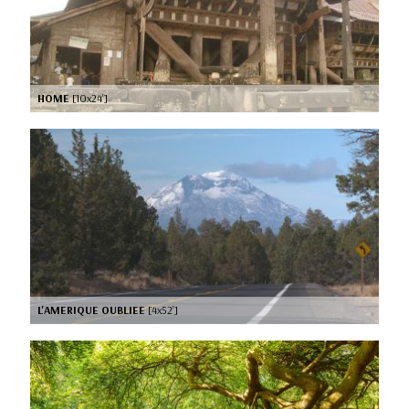
HOME
[10x24’]
L'AMERIQUE OUBLIEE
[4x52’]