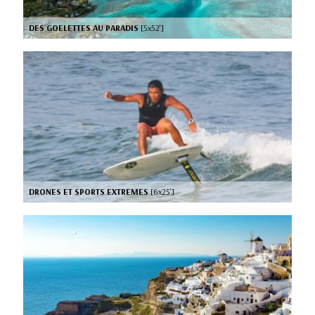
DES GOELETTES AU PARADIS
[5x52’]
DRONES ET SPORTS EXTREMES
[6x25’]