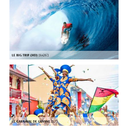
LE BIG TRIP (HD)
[6x26’]
LE CARNAVAL DE GUYANE
[52’]