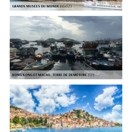
GRANDS MUSEES DU MONDE
[45x52’]
HONG KONG ET MACAO, TERRE DE DEMESURE
[52’]