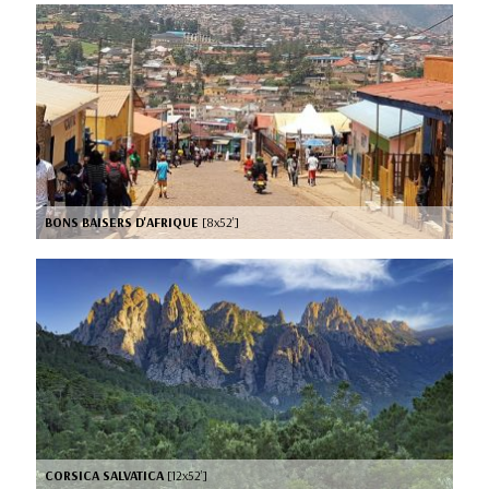
BONS BAISERS D'AFRIQUE
[8x52’]
CORSICA SALVATICA
[12x52’]