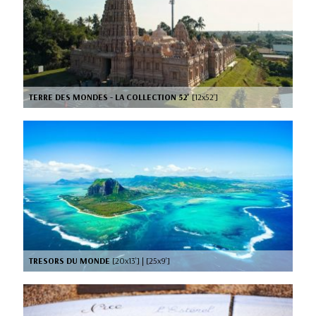
TERRE DES MONDES - LA COLLECTION 52'
[12x52’]
TRESORS DU MONDE
[20x13’] | [25x9’]