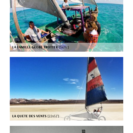
LA FAMILLE GLOBE TROTTER
[5x26’]
LA QUETE DES VENTS
[22x52’]