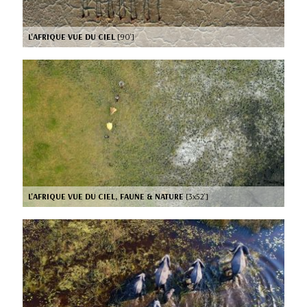
L'AFRIQUE VUE DU CIEL
[90’]
L'AFRIQUE VUE DU CIEL, FAUNE & NATURE
[3x52’]