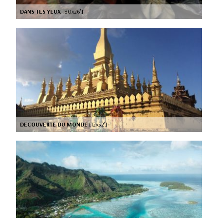
DANS TES YEUX
[80x26’]
DECOUVERTE DU MONDE
[12x52’]