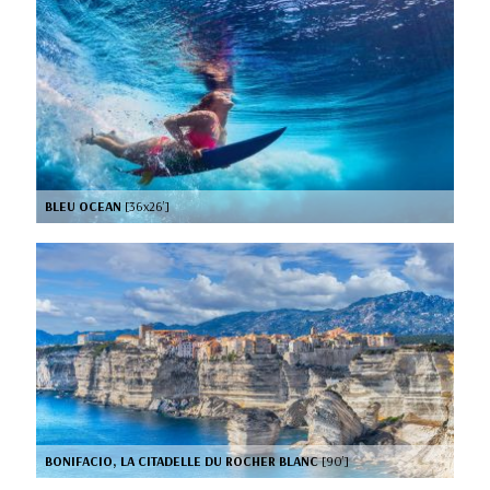
BLEU OCEAN
[36x26’]
BONIFACIO, LA CITADELLE DU ROCHER BLANC
[90’]