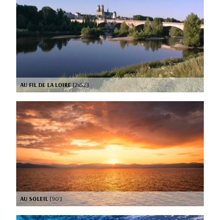
AU FIL DE LA LOIRE
[2x52’]
AU SOLEIL
[90’]