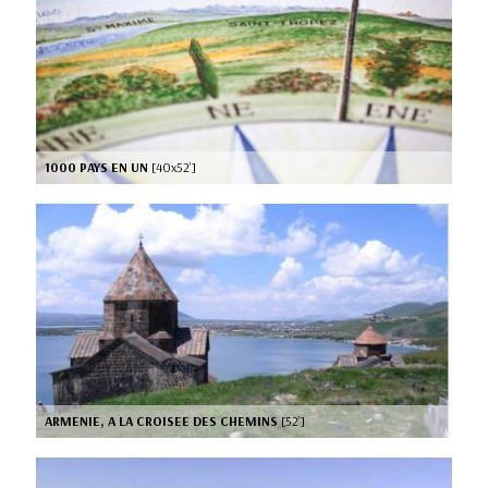
1000 PAYS EN UN
[40x52’]
ARMENIE, A LA CROISEE DES CHEMINS
[52’]