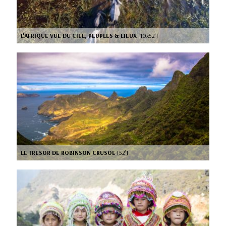
L'AFRIQUE VUE DU CIEL, PEUPLES & LIEUX
[10x52’]
LE TRESOR DE ROBINSON CRUSOE
[52’]