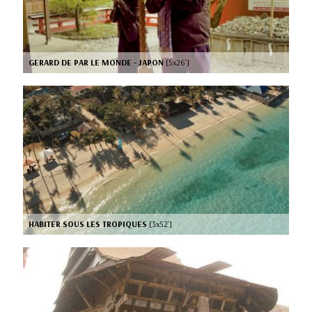
GERARD DE PAR LE MONDE - JAPON
[5x26’]
HABITER SOUS LES TROPIQUES
[3x52’]