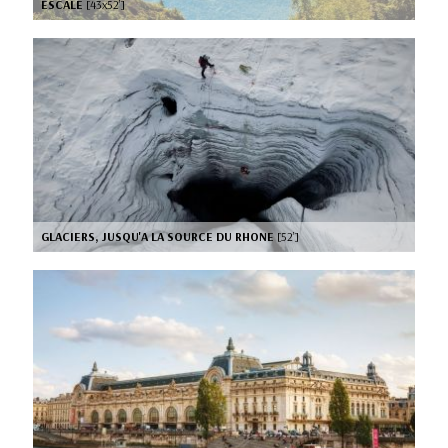
ESCALE
[43x52’]
GLACIERS, JUSQU'A LA SOURCE DU RHONE
[52’]