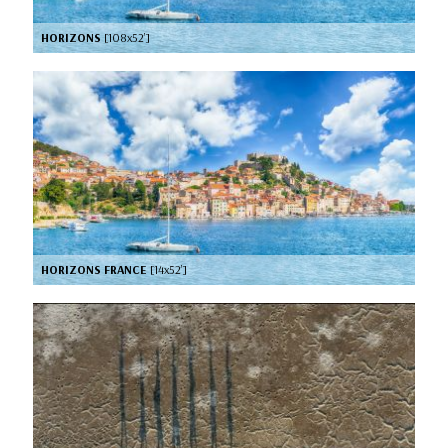
HORIZONS
[108x52’]
HORIZONS FRANCE
[14x52’]