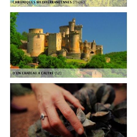
CHRONIQUES MEDITERRANEENNES
[73x26’]
D'UN CHATEAU A L'AUTRE
[52’]