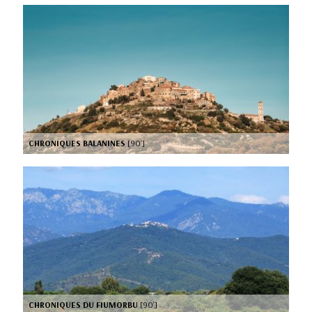
CHRONIQUES BALANINES
[90’]
CHRONIQUES DU FIUMORBU
[90’]