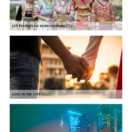
LES PEUPLES DU NORD VIETNAM
[52’]
LOVE IN THE CITY
[4x52’]