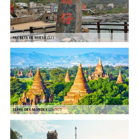
SECRETS DE MATSU
[52’]
TERRE DES MONDES
[24x90’]