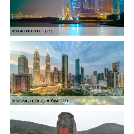
MACAO VU DU CIEL
[52’]
MALAISIE, LE TIGRE DE L'ASIE
[52’]