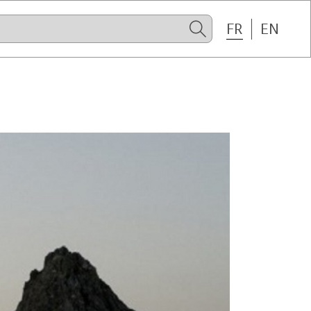
FR
EN