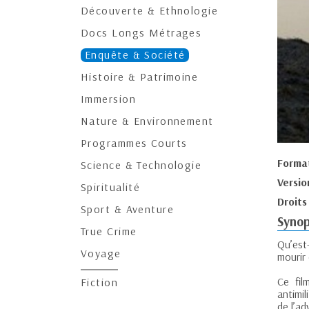
Découverte & Ethnologie
Docs Longs Métrages
Enquête & Société
Histoire & Patrimoine
Immersion
Nature & Environnement
Programmes Courts
Forma
Science & Technologie
Versio
Spiritualité
Droits
Sport & Aventure
Synop
True Crime
Qu’est-
Voyage
mourir
Ce fil
Fiction
antimil
de l’ad