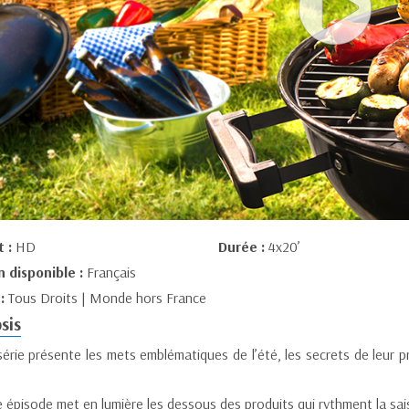
t :
HD
Durée :
4x20’
n disponible :
Français
 :
Tous Droits | Monde hors France
sis
série présente les mets emblématiques de l’été, les secrets de leur 
 épisode met en lumière les dessous des produits qui rythment la sais