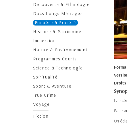
Découverte & Ethnologie
Docs Longs Métrages
Enquête & Société
Histoire & Patrimoine
Immersion
Nature & Environnement
Programmes Courts
Forma
Science & Technologie
Versio
Spiritualité
Droits
Sport & Aventure
Synop
True Crime
La scèn
Voyage
Face a
Fiction
Un écl