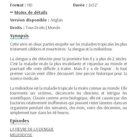
Format :
HD
Durée :
2x52’
Moins de détails
Version disponible :
Anglais
Droits :
Tous Droits | Monde
Synopsis
Cette série en deux parties enquête sur les maladies tropicales les plus
tristement célèbres et meurtrières : la dengue et la mélioïdose.
La dengue a été détectée pour la première fois il y a plus de 2 siècles.
C’est la maladie virale la plus invalidante et répandue au monde et
pourtant elle reste difficile à traiter. Mais il y a de l'espoir : le tout
premier vaccin vient d'être découvert. Une percée historique pour la
science médicale.
La mélioïdose est la maladie tropicale la moins connue au monde. Elle
tourmente ses victimes, déconcerte les cliniciens et intrigue les
scientifiques. Classée comme arme biologique, elle est causée par des
bactéries relativement inoffensives qui peuvent rester latentes dans un
organisme pendant des semaines, des mois, voire des décennies, ou
simplement tuer dans les 48 heures.
Episodes
LA FIEVRE DE LA DENGUE
MELIOIDOSE