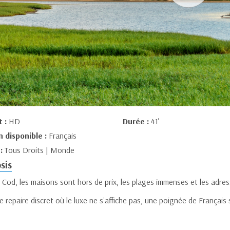
t :
HD
Durée :
41’
n disponible :
Français
 :
Tous Droits | Monde
sis
Cod, les maisons sont hors de prix, les plages immenses et les adress
 repaire discret où le luxe ne s'affiche pas, une poignée de Français s