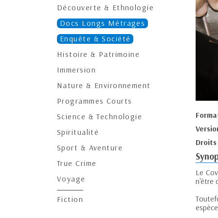
Découverte & Ethnologie
Docs Longs Métrages
Enquête & Société
Histoire & Patrimoine
Immersion
Nature & Environnement
Programmes Courts
Forma
Science & Technologie
Versio
Spiritualité
Droits
Sport & Aventure
Synop
True Crime
Le Covi
Voyage
n'être 
Toutef
Fiction
espèces