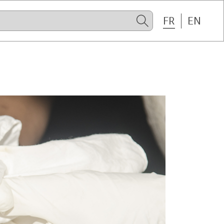
FR
EN