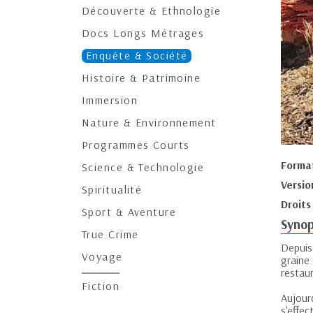
Découverte & Ethnologie
Docs Longs Métrages
Enquête & Société
Histoire & Patrimoine
Immersion
Nature & Environnement
Programmes Courts
Forma
Science & Technologie
Versio
Spiritualité
Droits
Sport & Aventure
Synop
True Crime
Depuis
Voyage
graine
restau
Fiction
Aujour
s'effec