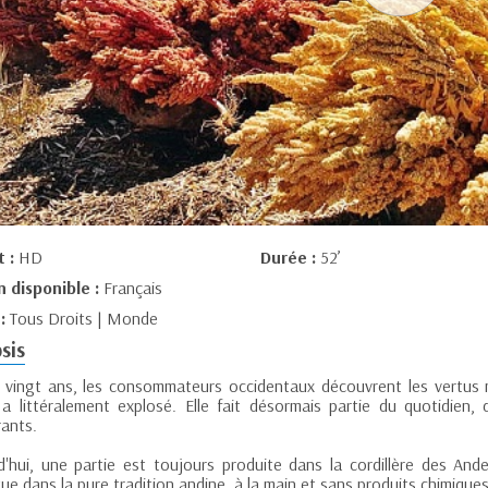
t :
HD
Durée :
52’
n disponible :
Français
 :
Tous Droits | Monde
sis
 vingt ans, les consommateurs occidentaux découvrent les vertus 
 a littéralement explosé. Elle fait désormais partie du quotidien
rants.
d'hui, une partie est toujours produite dans la cordillère des And
tue dans la pure tradition andine, à la main et sans produits chimiques