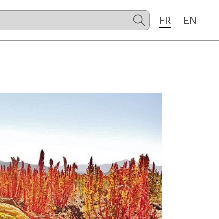
FR
EN