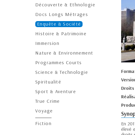
Découverte & Ethnologie
Docs Longs Métrages
Enquête & Société
Histoire & Patrimoine
Immersion
Nature & Environnement
Programmes Courts
Forma
Science & Technologie
Versio
Spiritualité
Droits
Sport & Aventure
Réalis
True Crime
Produc
Voyage
Synop
Fiction
En 201
élevé e
droits 