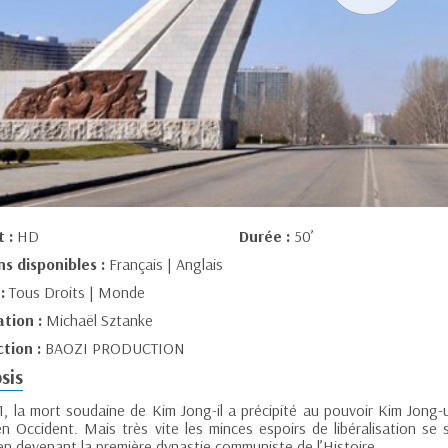
t :
HD
Durée :
50’
ns disponibles :
Français | Anglais
 :
Tous Droits | Monde
ation :
Michaël Sztanke
tion :
BAOZI PRODUCTION
sis
1, la mort soudaine de Kim Jong-il a précipité au pouvoir Kim Jong-
n Occident. Mais très vite les minces espoirs de libéralisation se s
en devenant la première dynastie communiste de l’Histoire.