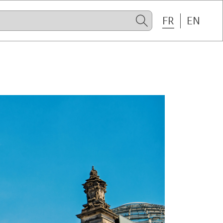
FR
EN