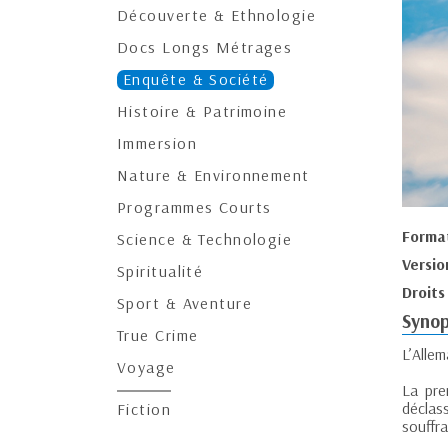
Découverte & Ethnologie
Docs Longs Métrages
Enquête & Société
Histoire & Patrimoine
Immersion
Nature & Environnement
Programmes Courts
Forma
Science & Technologie
Versio
Spiritualité
Droits
Sport & Aventure
Synop
True Crime
L’Alle
Voyage
La pre
déclas
Fiction
souffr