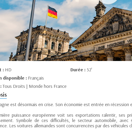
t :
HD
Durée :
52’
n disponible :
Français
 :
Tous Droits | Monde hors France
sis
magne est désormais en crise. Son économie est entrée en récession e
mière puissance européenne voit ses exportations ralentir, ses pr
sement. Symbole de ces difficultés, le secteur automobile, avec 
ance. Les voitures allemandes sont concurrencées par des véhicules c