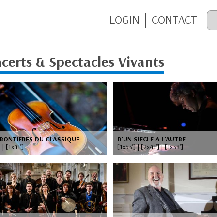
LOGIN
CONTACT
certs & Spectacles Vivants
RONTIERES DU CLASSIQUE
D'UN SIECLE A L'AUTRE
 | [1x41’]
[1x53’] | [2x41’] | [1x38’]