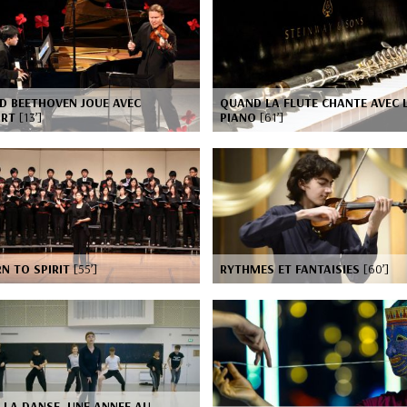
D BEETHOVEN JOUE AVEC
QUAND LA FLUTE CHANTE AVEC 
ART
[13’]
PIANO
[61’]
N TO SPIRIT
[55’]
RYTHMES ET FANTAISIES
[60’]
 LA DANSE, UNE ANNEE AU