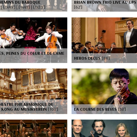
CHEMINS DU BAROQUE
BRIAN BROWN TRIO LIVE AU UPS
 | [1x49’] | [1x41’] | [1x39’]
[62’]
ES, PEINES DU COEUR ET DE L'AME
HEROS DECUS
[84’]
HESTRE PHILARMONIQUE DE
 KONG AU MUSIKVEREIN
[103’]
LA COURSE DES REVES
[58’]