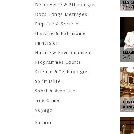
LES 
Découverte & Ethnologie
[1x55’]
Docs Longs Métrages
Enquête & Société
Histoire & Patrimoine
Immersion
ELEGI
Nature & Environnement
[48’]
Programmes Courts
Science & Technologie
Spiritualité
Sport & Aventure
True Crime
L'ORC
HONG
Voyage
Fiction