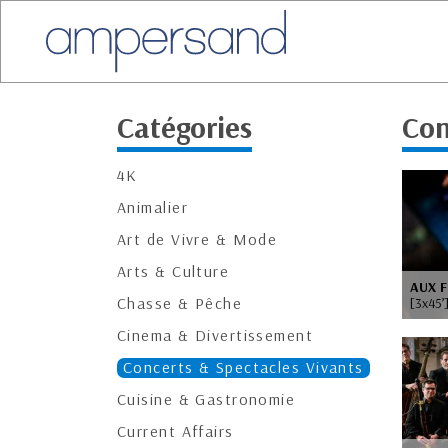
Catégories
Con
4K
Animalier
Art de Vivre & Mode
Arts & Culture
AUX F
Chasse & Pêche
[3x45’]
Cinema & Divertissement
Concerts & Spectacles Vivants
Cuisine & Gastronomie
Current Affairs