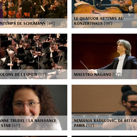
LE QUATUOR ARTEMIS AU
RINTEMPS DE SCHUMANN
[84’]
KONZERTHAUS
[98’]
IOLONS DE L'ESPOIR
[88’]
MAESTRO NAGANO
[52’]
NNE TRUDEL : LA NAISSANCE
NEMANJA RADULOVIC, DE BELGR
E STAR
[61’]
PARIS
[52’]