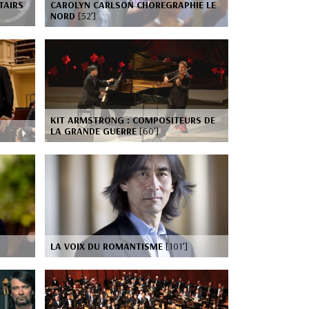
TAIRS
CAROLYN CARLSON CHOREGRAPHIE LE
NORD
[52’]
KIT ARMSTRONG : COMPOSITEURS DE
LA GRANDE GUERRE
[60’]
LA VOIX DU ROMANTISME
[101’]