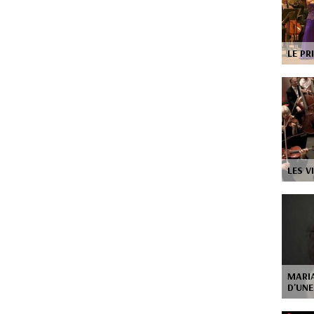
LE P
LES V
MARIA
D'UN