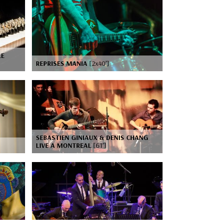
LE
REPRISES MANIA
[2x40’]
SEBASTIEN GINIAUX & DENIS CHANG
LIVE A MONTREAL
[61’]