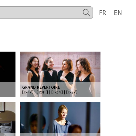
FR
EN
GRAND REPERTOIRE
[1x47’] | [1x41’] | [1x34’] | [1x27’]