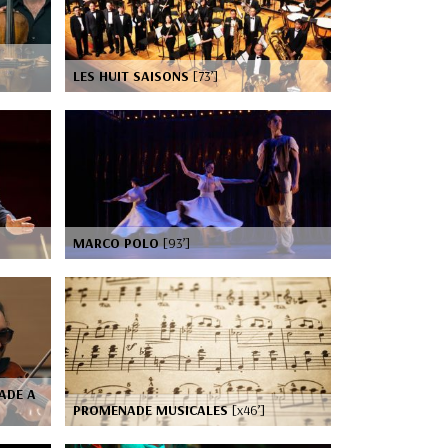
LES HUIT SAISONS
[73’]
MARCO POLO
[93’]
ADE A
PROMENADE MUSICALES
[x46’]