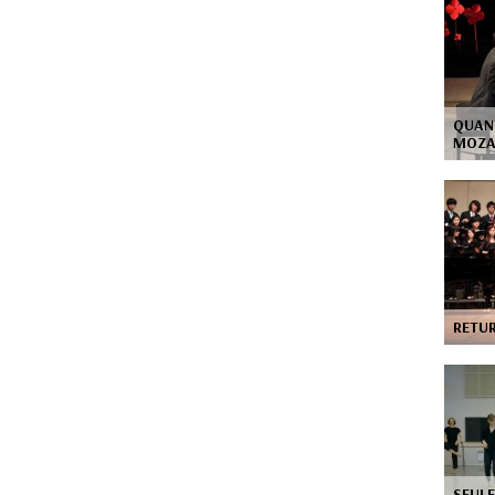
QUAN
MOZ
RETUR
SEULE