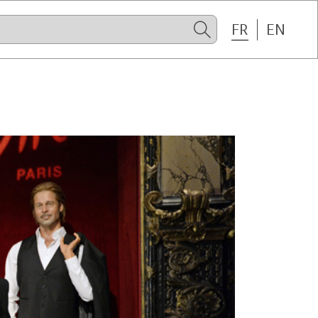
FR
EN