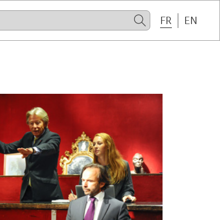
FR
EN