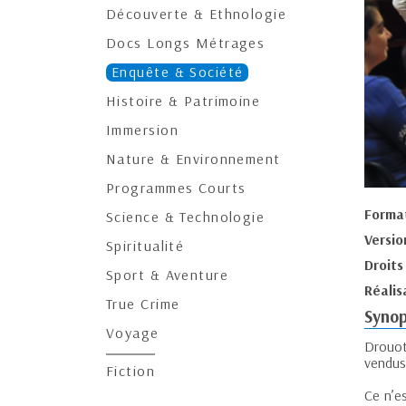
Découverte & Ethnologie
Docs Longs Métrages
Enquête & Société
Histoire & Patrimoine
Immersion
Nature & Environnement
Programmes Courts
Forma
Science & Technologie
Versio
Spiritualité
Droits
Sport & Aventure
Réalis
True Crime
Synop
Voyage
Drouot
vendus
Fiction
Ce n’es