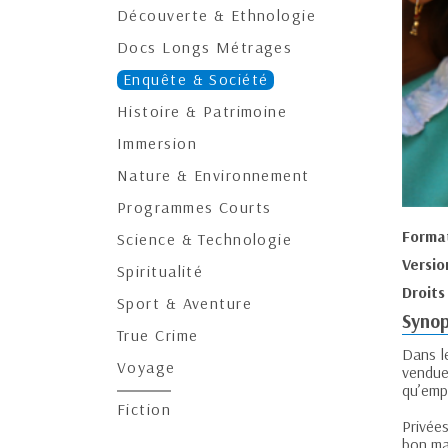
Découverte & Ethnologie
Docs Longs Métrages
Enquête & Société
Histoire & Patrimoine
Immersion
Nature & Environnement
Programmes Courts
Forma
Science & Technologie
Versio
Spiritualité
Droits
Sport & Aventure
Synop
True Crime
Dans le
Voyage
vendue
qu’emp
Fiction
Privée
bon mar