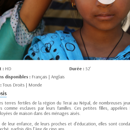
t :
HD
Durée :
52’
ns disponibles :
Français | Anglais
 :
Tous Droits | Monde
sis
s terres fertiles de la région du Teraï au Népal, de nombreuses jeun
s comme esclaves par leurs familles. Ces petites filles, appelées
loyées de maison dans des ménages aisés.
s de leur enfance, de leurs proches et d’éducation, elles sont cond
ché, parfois dès l’âge de cinq ans.