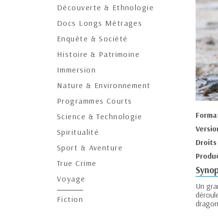
Découverte & Ethnologie
Docs Longs Métrages
Enquête & Société
Histoire & Patrimoine
Immersion
Nature & Environnement
Programmes Courts
Forma
Science & Technologie
Versio
Spiritualité
Droits
Sport & Aventure
Produc
True Crime
Synop
Voyage
Un gran
déroul
Fiction
dragon