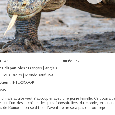
t :
4K
Durée :
52’
ns disponibles :
Français | Anglais
 :
Tous Droits | Monde sauf USA
tion :
INTERSCOOP
sis
d mâle adulte veut s’accoupler avec une jeune femelle. Ce pourrait êt
e sur l’un des archipels les plus inhospitaliers du monde, et qua
s de Komodo, on se dit que l’aventure ne sera pas de tout repos.