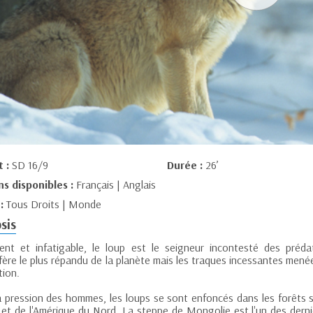
t :
SD 16/9
Durée :
26’
ns disponibles :
Français | Anglais
 :
Tous Droits | Monde
sis
igent et infatigable, le loup est le seigneur incontesté des prédat
ère le plus répandu de la planète mais les traques incessantes mené
tion.
a pression des hommes, les loups se sont enfoncés dans les forêts 
e et de l'Amérique du Nord. La steppe de Mongolie est l'un des dern