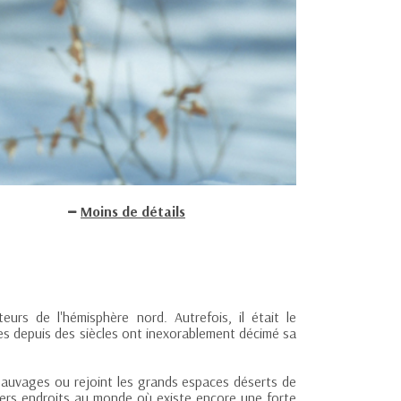
Moins de détails
eurs de l'hémisphère nord. Autrefois, il était le
es depuis des siècles ont inexorablement décimé sa
sauvages ou rejoint les grands espaces déserts de
iers endroits au monde où existe encore une forte