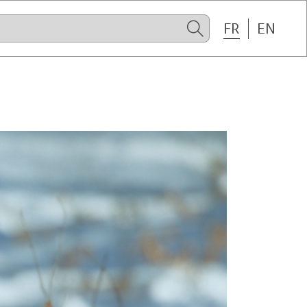
FR
EN