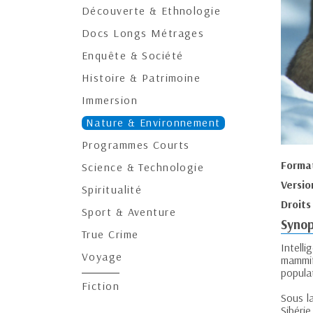
Découverte & Ethnologie
Docs Longs Métrages
Enquête & Société
Histoire & Patrimoine
Immersion
Nature & Environnement
Programmes Courts
Forma
Science & Technologie
Versio
Spiritualité
Droits
Sport & Aventure
Synop
True Crime
Intell
Voyage
mammif
popula
Fiction
Sous l
Sibéri