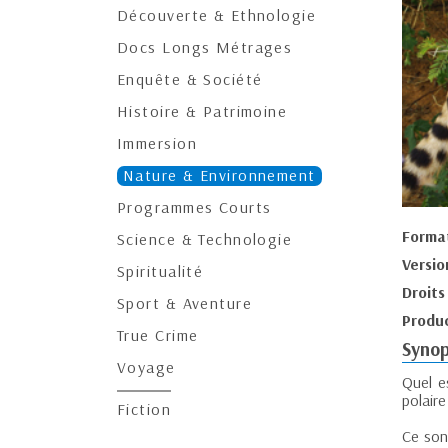
Découverte & Ethnologie
Docs Longs Métrages
Enquête & Société
Histoire & Patrimoine
Immersion
Nature & Environnement
Programmes Courts
Forma
Science & Technologie
Versio
Spiritualité
Droits
Sport & Aventure
Produc
True Crime
Synop
Voyage
Quel e
polaire
Fiction
Ce son