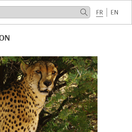
FR
EN
ION