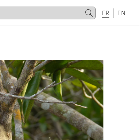
FR
EN