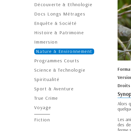
Découverte & Ethnologie
Docs Longs Métrages
Enquête & Société
Histoire & Patrimoine
Immersion
Nature & Environnement
Programmes Courts
Forma
Science & Technologie
Versio
Spiritualité
Droits
Sport & Aventure
Synop
True Crime
Alors 
Voyage
quelqu
Les ani
Fiction
des de
ferme s