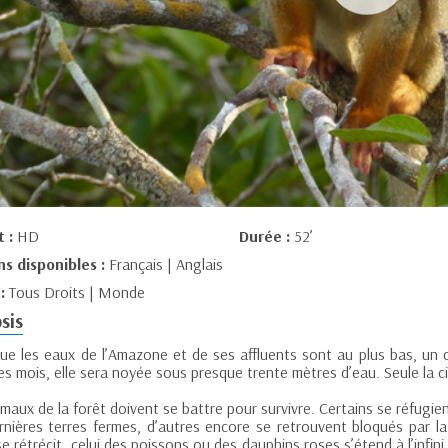
t :
HD
Durée :
52’
ns disponibles :
Français | Anglais
 :
Tous Droits | Monde
sis
que les eaux de l’Amazone et de ses affluents sont au plus bas, un d
es mois, elle sera noyée sous presque trente mètres d’eau. Seule la 
maux de la forêt doivent se battre pour survivre. Certains se réfugi
rnières terres fermes, d’autres encore se retrouvent bloqués par la
e rétrécit, celui des poissons ou des dauphins roses s’étend à l’infin