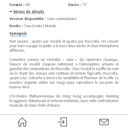
Format :
HD
Durée :
73’
Moins de détails
Version disponible :
Sans commentaire
Droits :
Tous Droits | Monde
Synopsis
Huit saisons : quatre par Vivaldi et quatre par Piazzolla. Un concert
pour faire voyager le public à travers deux siècles et deux hémisphères
différents.
Considéré comme un véritable « tube » du répertoire classique,
l’œuvre de Vivaldi s’oppose nettement à l’atmosphère urbaine et
guindée des compositions de Piazzolla. Chez Vivaldi le souffle du vent
ou le chant des oiseaux sont restitués en termes figuratifs. Piazzolla,
quant à lui, s’attache à décrire les sensibilités et l’humeur de la ville. Le
maestro argentin utilise son tango pour reproduire le vacarme de
Buenos Aires.
L’Orchestre Philharmonique de Hong Kong accompagne Henning
Kraggerud, éblouissant et virtuose violoniste, dans cette confrontation
musicale de deux chefs-d’œuvre.