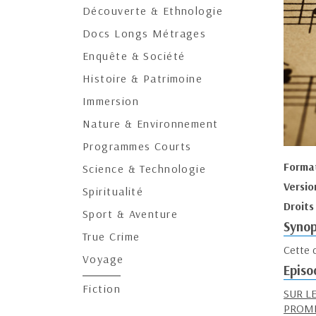
Découverte & Ethnologie
Docs Longs Métrages
Enquête & Société
Histoire & Patrimoine
Immersion
Nature & Environnement
Programmes Courts
Forma
Science & Technologie
Versio
Spiritualité
Droits
Sport & Aventure
Synop
True Crime
Cette c
Voyage
Episo
Fiction
SUR LE
PROME