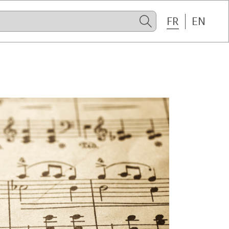
FR
EN