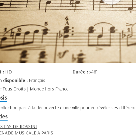
t :
HD
Durée :
x46’
n disponible :
Français
 :
Tous Droits | Monde hors France
sis
ollection part à la découverte d'une ville pour en révéler ses différen
des
S PAS DE ROSSINI
NADE MUSICALE A PARIS