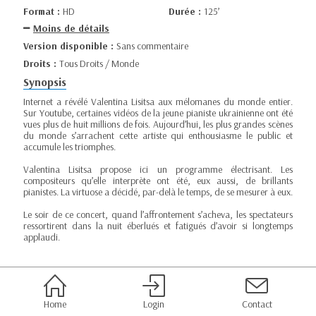
Format :
HD
Durée :
125’
Moins de détails
Version disponible :
Sans commentaire
Droits :
Tous Droits / Monde
Synopsis
Internet a révélé Valentina Lisitsa aux mélomanes du monde entier.
Sur Youtube, certaines vidéos de la jeune pianiste ukrainienne ont été
vues plus de huit millions de fois. Aujourd’hui, les plus grandes scènes
du monde s’arrachent cette artiste qui enthousiasme le public et
accumule les triomphes.
Valentina Lisitsa propose ici un programme électrisant. Les
compositeurs qu’elle interprète ont été, eux aussi, de brillants
pianistes. La virtuose a décidé, par-delà le temps, de se mesurer à eux.
Le soir de ce concert, quand l’affrontement s’acheva, les spectateurs
ressortirent dans la nuit éberlués et fatigués d’avoir si longtemps
applaudi.
Home
Login
Contact