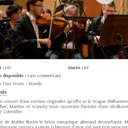
t :
HD
Durée :
84’
n disponible :
Sans commentaire
 :
Tous Droits / Monde
sis
n concert d’une extrême originalité qu’offre ici le Prague Philharmon
her, Martinu et Vranicky nous racontent l’histoire d’une désillusi
t s’identifier.
der de Mahler illustre le héros romantique allemand désenchanté. Ma
lovaquie, portera à jamais la blessure d’avoir été jugé trop vieux pou