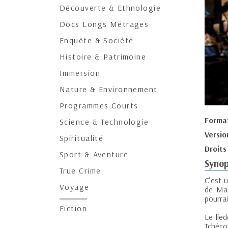
Découverte & Ethnologie
Docs Longs Métrages
Enquête & Société
Histoire & Patrimoine
Immersion
Nature & Environnement
Programmes Courts
Forma
Science & Technologie
Versio
Spiritualité
Droits
Sport & Aventure
Synop
True Crime
C’est u
Voyage
de Mal
pourrai
Fiction
Le lie
Tchécos