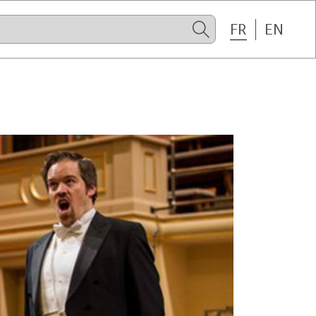
FR
EN