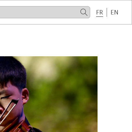
FR
EN