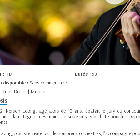
t :
HD
Durée :
58’
n disponible :
Sans commentaire
 :
Tous Droits | Monde
sis
2, Kerson Leong, âgé alors de 13 ans, épatait le jury du concour
it si la catégorie des moins de seize ans était faite pour lui. Depui
ents.
Song, pianiste invité par de nombreux orchestres, l’accompagne pour