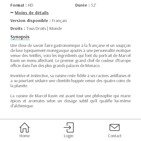
Format :
HD
Durée :
52’
Moins de détails
Version disponible :
Français
Droits :
Tous Droits | Monde
Synopsis
Une dose de savoir faire gastronomique à la française et un soupçon
de luxe typiquement monégasque ajoutés à une personnalité exotique
venue des Antilles, voici les ingrédients qui font du portrait de Marcel
Ravin un menu alléchant. Le premier grand chef de couleur d’Europe
officie dans l’un des plus grands palaces de Monaco.
Inventive et instinctive, sa cuisine reste fidèle à ses racines antillaises et
a su pourtant séduire une clientèle huppée venue des quatre coins de
la planète.
La cuisine de Marcel Ravin est avant tout une philosophie qui marie
épices et aromates selon un dosage subtil qu’il qualifie lui-même
d’alchimique.
Home
Login
Contact