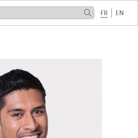
FR
EN